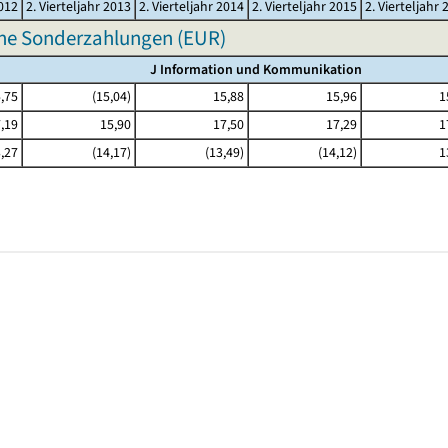
2012
2. Vierteljahr 2013
2. Vierteljahr 2014
2. Vierteljahr 2015
2. Vierteljahr 
hne Sonderzahlungen (EUR)
J Information und Kommunikation
,75
(15,04)
15,88
15,96
1
,19
15,90
17,50
17,29
1
,27
(14,17)
(13,49)
(14,12)
1