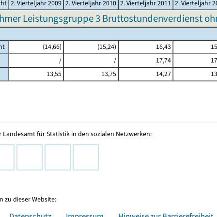
cht
2. Vierteljahr 2009
2. Vierteljahr 2010
2. Vierteljahr 2011
2. Vierteljahr 
hmer Leistungsgruppe 3 Bruttostundenverdienst o
mt
(14,66)
(15,24)
16,43
15
/
/
17,74
17
13,55
13,75
14,27
13
 Landesamt für Statistik in den sozialen Netzwerken:
 zu dieser Website:
Datenschutz
Impressum
Hinweise zur Barrierefreiheit