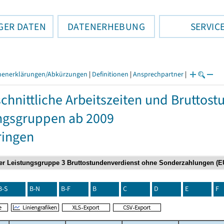
GER DATEN
DATENERHEBUNG
SERVIC
henerklärungen/Abkürzungen
|
Definitionen
|
Ansprechpartner
|
chnittliche Arbeitszeiten und Bruttos
ngsgruppen ab 2009
ringen
B-S
B-N
B-F
B
C
D
E
F