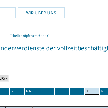
E
WIR ÜBER UNS
Tabellenköpfe verschoben?
tundenverdienste der vollzeitbeschäft
G-S
G-N
G
H
I
K
J