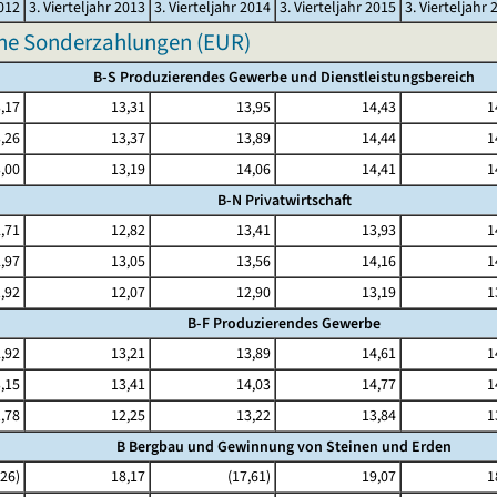
2012
3. Vierteljahr 2013
3. Vierteljahr 2014
3. Vierteljahr 2015
3. Vierteljahr 
hne Sonderzahlungen (EUR)
B-S Produzierendes Gewerbe und Dienstleistungsbereich
,17
13,31
13,95
14,43
1
,26
13,37
13,89
14,44
1
,00
13,19
14,06
14,41
1
B-N Privatwirtschaft
,71
12,82
13,41
13,93
1
,97
13,05
13,56
14,16
1
,92
12,07
12,90
13,19
1
B-F Produzierendes Gewerbe
,92
13,21
13,89
14,61
1
,15
13,41
14,03
14,77
1
,78
12,25
13,22
13,84
1
B Bergbau und Gewinnung von Steinen und Erden
,26)
18,17
(17,61)
19,07
1