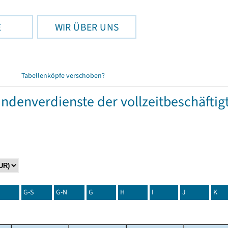
E
WIR ÜBER UNS
Tabellenköpfe verschoben?
tundenverdienste der vollzeitbeschäft
G-S
G-N
G
H
I
J
K