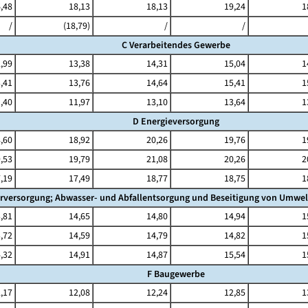
,48
18,13
18,13
19,24
1
/
(18,79)
/
/
C Verarbeitendes Gewerbe
,99
13,38
14,31
15,04
1
,41
13,76
14,64
15,41
1
,40
11,97
13,10
13,64
1
D Energieversorgung
,60
18,92
20,26
19,76
1
,53
19,79
21,08
20,26
2
,19
17,49
18,77
18,75
1
rversorgung; Abwasser- und Abfallentsorgung und Beseitigung von Umwe
,81
14,65
14,80
14,94
1
,72
14,59
14,79
14,82
1
,32
14,91
14,87
15,54
1
F Baugewerbe
,17
12,08
12,24
12,85
1