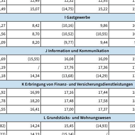
,31
12,49
12,32
12,93
1
,49
15,07
(14,75)
15,22
1
I Gastgewerbe
,27
8,42
(10,16)
9,86
1
,56
8,70
(10,52)
(10,55)
1
,09
8,20
(9,77)
9,44
J Information und Kommunikation
,69
(15,55)
16,08
16,09
1
,19
/
17,76
17,36
1
,18
14,34
(13,68)
(14,29)
1
K Erbringung von Finanz- und Versicherungsdienstleistungen
,92
16,99
17,16
17,44
1
,78
18,20
17,48
17,58
1
,55
16,41
17,00
17,37
1
L Grundstücks- und Wohnungswesen
,82)
14,24
15,45
(14,93)
(15
,22)
14,23
(15,14)
/