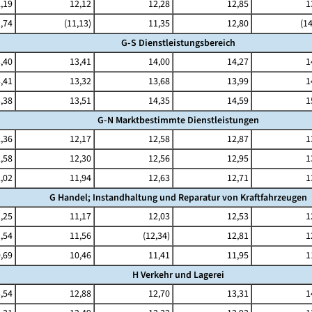
,19
12,12
12,28
12,85
1
,74
(11,13)
11,35
12,80
(14
G-S Dienstleistungsbereich
,40
13,41
14,00
14,27
1
,41
13,32
13,68
13,99
1
,38
13,51
14,35
14,59
1
G-N Marktbestimmte Dienstleistungen
,36
12,17
12,58
12,87
1
,58
12,30
12,56
12,95
1
,02
11,94
12,63
12,71
1
G Handel; Instandhaltung und Reparatur von Kraftfahrzeugen
,25
11,17
12,03
12,53
1
,54
11,56
(12,34)
12,81
1
,69
10,46
11,41
11,95
1
H Verkehr und Lagerei
,54
12,88
12,70
13,31
1