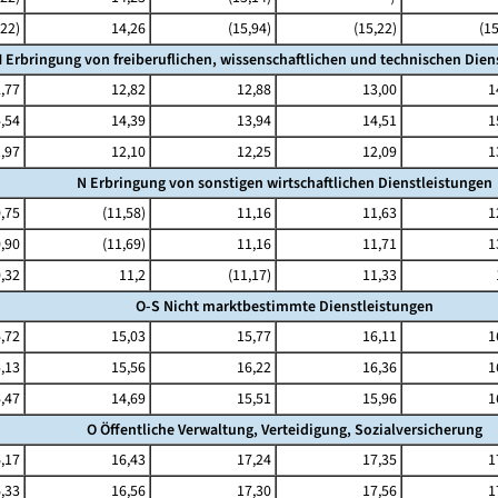
,22)
14,26
(15,94)
(15,22)
(15
 Erbringung von freiberuflichen, wissenschaftlichen und technischen Dien
,77
12,82
12,88
13,00
1
,54
14,39
13,94
14,51
1
,97
12,10
12,25
12,09
1
N Erbringung von sonstigen wirtschaftlichen Dienstleistungen
,75
(11,58)
11,16
11,63
1
,90
(11,69)
11,16
11,71
1
,32
11,2
(11,17)
11,33
O-S Nicht marktbestimmte Dienstleistungen
,72
15,03
15,77
16,11
1
,13
15,56
16,22
16,36
1
,47
14,69
15,51
15,96
1
O Öffentliche Verwaltung, Verteidigung, Sozialversicherung
,17
16,43
17,24
17,35
1
,33
16,56
17,30
17,56
1