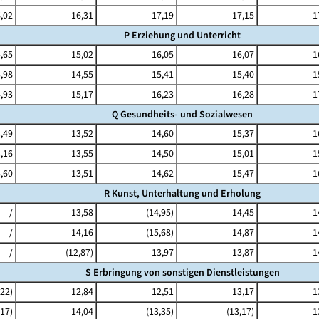
,02
16,31
17,19
17,15
1
P Erziehung und Unterricht
,65
15,02
16,05
16,07
1
,98
14,55
15,41
15,40
1
,93
15,17
16,23
16,28
1
Q Gesundheits- und Sozialwesen
,49
13,52
14,60
15,37
1
,16
13,55
14,50
15,01
1
,60
13,51
14,62
15,47
1
R Kunst, Unterhaltung und Erholung
/
13,58
(14,95)
14,45
1
/
14,16
(15,68)
14,87
1
/
(12,87)
13,97
13,87
1
S Erbringung von sonstigen Dienstleistungen
,22)
12,84
12,51
13,17
1
,17)
14,04
(13,35)
(13,17)
1