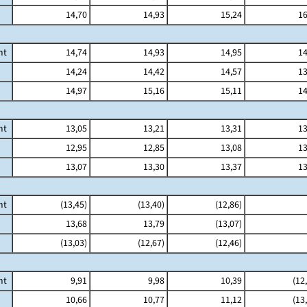
14,70
14,93
15,24
16
mt
14,74
14,93
14,95
14
14,24
14,42
14,57
13
14,97
15,16
15,11
14
mt
13,05
13,21
13,31
13
12,95
12,85
13,08
13
13,07
13,30
13,37
13
mt
(13,45)
(13,40)
(12,86)
13,68
13,79
(13,07)
(13,03)
(12,67)
(12,46)
mt
9,91
9,98
10,39
(12
10,66
10,77
11,12
(13