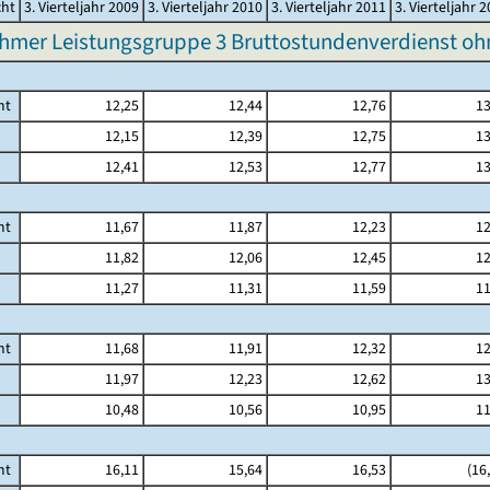
cht
3. Vierteljahr 2009
3. Vierteljahr 2010
3. Vierteljahr 2011
3. Vierteljahr 
hmer Leistungsgruppe 3 Bruttostundenverdienst o
mt
12,25
12,44
12,76
13
12,15
12,39
12,75
13
12,41
12,53
12,77
13
mt
11,67
11,87
12,23
12
11,82
12,06
12,45
12
11,27
11,31
11,59
11
mt
11,68
11,91
12,32
12
11,97
12,23
12,62
13
10,48
10,56
10,95
11
mt
16,11
15,64
16,53
(16