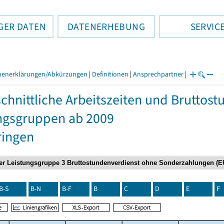
GER DATEN
DATENERHEBUNG
SERVIC
henerklärungen/Abkürzungen
|
Definitionen
|
Ansprechpartner
|
chnittliche Arbeitszeiten und Bruttos
ngsgruppen ab 2009
ringen
B-S
B-N
B-F
B
C
D
E
F