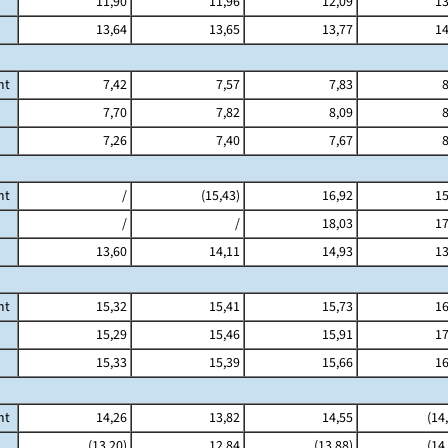
11,90
11,96
12,09
13
13,64
13,65
13,77
14
mt
7,42
7,57
7,83
8
7,70
7,82
8,09
8
7,26
7,40
7,67
8
mt
/
(15,43)
16,92
15
/
/
18,03
17
13,60
14,11
14,93
13
mt
15,32
15,41
15,73
16
15,29
15,46
15,91
17
15,33
15,39
15,66
16
mt
14,26
13,82
14,55
(14
(13,20)
12,84
(13,88)
(14