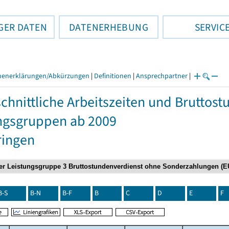
GER DATEN
DATENERHEBUNG
SERVIC
henerklärungen/Abkürzungen
|
Definitionen
|
Ansprechpartner
|
chnittliche Arbeitszeiten und Bruttos
ngsgruppen ab 2009
ringen
B-S
B-N
B-F
B
C
D
E
F