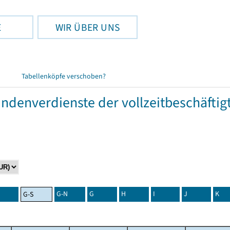
E
WIR ÜBER UNS
Tabellenköpfe verschoben?
tundenverdienste der vollzeitbeschäft
G-N
G
H
I
J
K
G-S