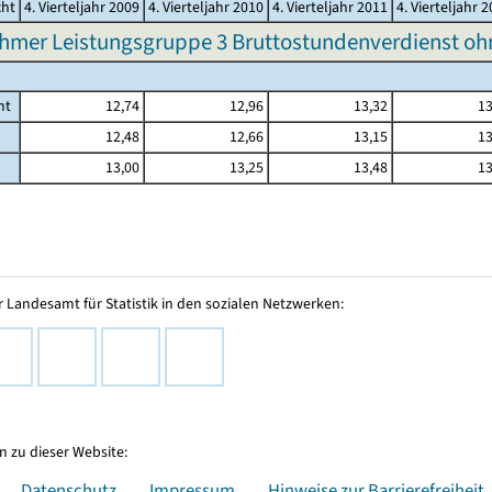
cht
4. Vierteljahr 2009
4. Vierteljahr 2010
4. Vierteljahr 2011
4. Vierteljahr 
hmer Leistungsgruppe 3 Bruttostundenverdienst o
mt
12,74
12,96
13,32
13
12,48
12,66
13,15
13
13,00
13,25
13,48
13
 Landesamt für Statistik in den sozialen Netzwerken:
 zu dieser Website:
Datenschutz
Impressum
Hinweise zur Barrierefreiheit