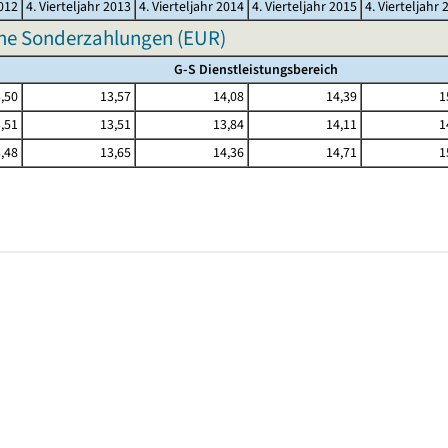
2012
4. Vierteljahr 2013
4. Vierteljahr 2014
4. Vierteljahr 2015
4. Vierteljahr 
hne Sonderzahlungen (EUR)
G-S Dienstleistungsbereich
,50
13,57
14,08
14,39
1
,51
13,51
13,84
14,11
1
,48
13,65
14,36
14,71
1