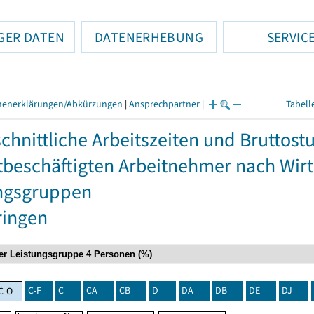
GER DATEN
DATENERHEBUNG
SERVIC
henerklärungen/Abkürzungen
|
Ansprechpartner
|
Tabell
chnittliche Arbeitszeiten und Bruttos
itbeschäftigten Arbeitnehmer nach Wir
ngsgruppen
ringen
C-F
C
CA
CB
D
DA
DB
DE
DJ
C-O