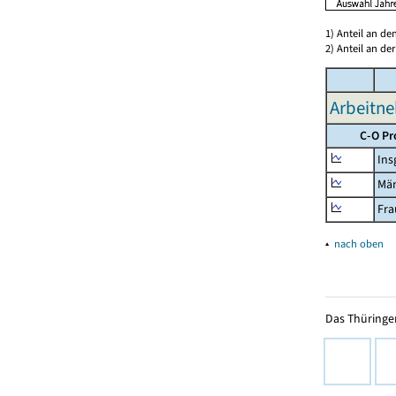
1) Anteil an d
2) Anteil an d
Arbeitne
C-O Pr
Ins
Mä
Fra
▴
nach oben
Das Thüringer