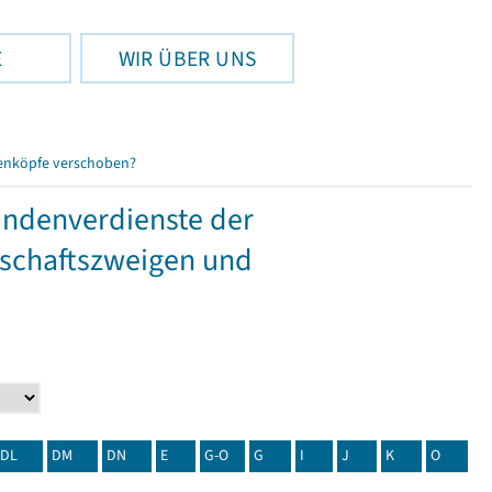
E
WIR ÜBER UNS
enköpfe verschoben?
tundenverdienste der
tschaftszweigen und
DL
DM
DN
E
G-O
G
I
J
K
O