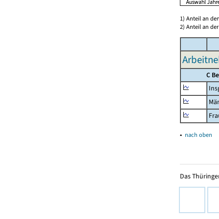
1) Anteil an d
2) Anteil an d
Arbeitne
C B
Ins
Mä
Fra
▴
nach oben
Das Thüringer