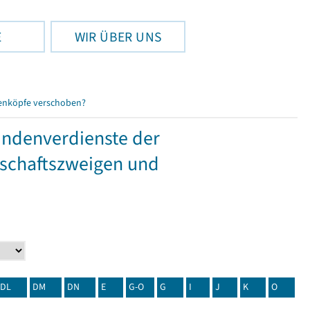
E
WIR ÜBER UNS
enköpfe verschoben?
tundenverdienste der
tschaftszweigen und
DL
DM
DN
E
G-O
G
I
J
K
O