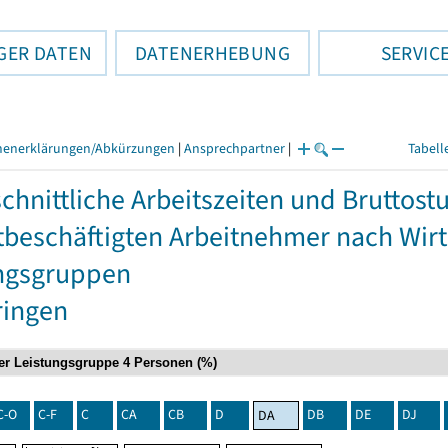
GER DATEN
DATENERHEBUNG
SERVIC
henerklärungen/Abkürzungen
|
Ansprechpartner
|
Tabell
chnittliche Arbeitszeiten und Bruttos
itbeschäftigten Arbeitnehmer nach Wir
ngsgruppen
ringen
C-O
C-F
C
CA
CB
D
DB
DE
DJ
DA