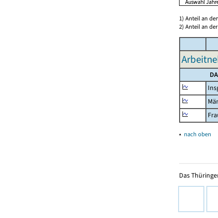
1) Anteil an d
2) Anteil an d
Arbeitne
DA
Ins
Mä
Fra
▴
nach oben
Das Thüringer