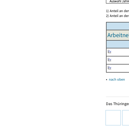
1) Anteil an d
2) Anteil an d
Arbeitne
▴
nach oben
Das Thüringer