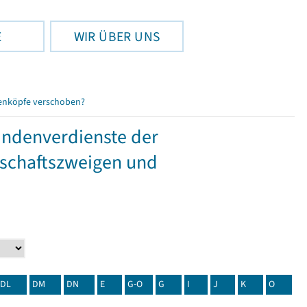
E
WIR ÜBER UNS
enköpfe verschoben?
tundenverdienste der
tschaftszweigen und
DL
DM
DN
E
G-O
G
I
J
K
O