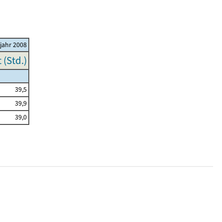
ljahr 2008
(Std.)
39,5
39,9
39,0