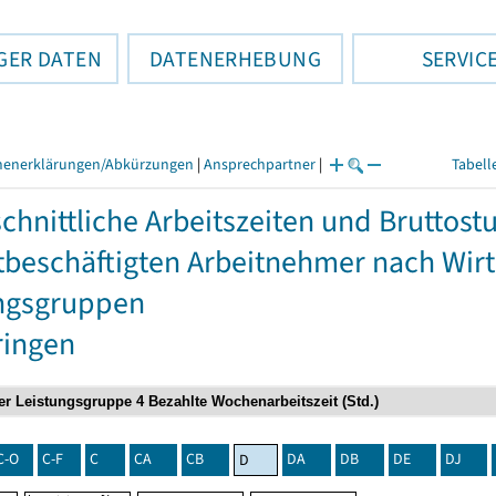
GER DATEN
DATENERHEBUNG
SERVIC
henerklärungen/Abkürzungen
|
Ansprechpartner
|
Tabell
chnittliche Arbeitszeiten und Bruttos
itbeschäftigten Arbeitnehmer nach Wir
ngsgruppen
ringen
C-O
C-F
C
CA
CB
DA
DB
DE
DJ
D