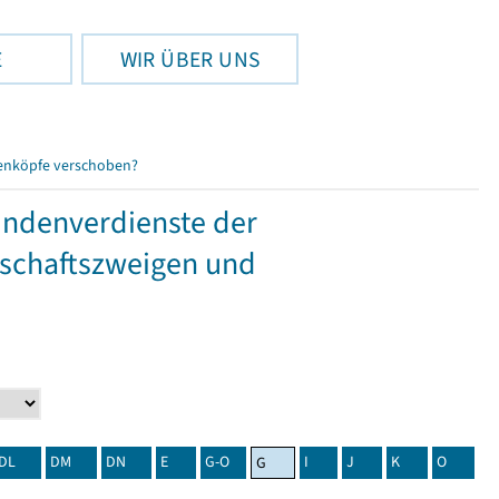
E
WIR ÜBER UNS
enköpfe verschoben?
tundenverdienste der
tschaftszweigen und
DL
DM
DN
E
G-O
I
J
K
O
G