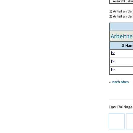
1) Anteil an d
2) Anteil an d
Arbeitne
G Han
▴
nach oben
Das Thüringer