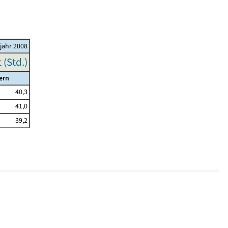
ljahr 2008
(Std.)
ern
40,3
41,0
39,2