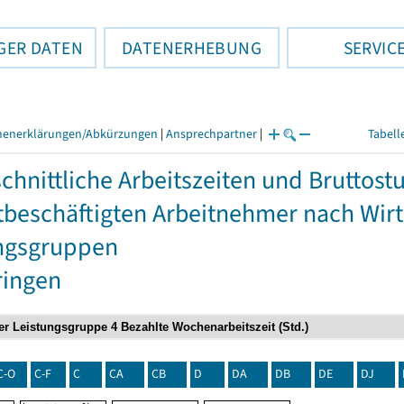
GER DATEN
DATENERHEBUNG
SERVIC
henerklärungen/Abkürzungen
|
Ansprechpartner
|
Tabell
chnittliche Arbeitszeiten und Bruttos
itbeschäftigten Arbeitnehmer nach Wir
ngsgruppen
ringen
C-O
C-F
C
CA
CB
D
DA
DB
DE
DJ