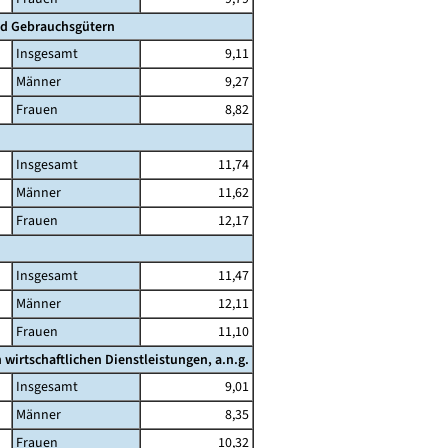
nd Gebrauchsgütern
Insgesamt
9,11
Männer
9,27
Frauen
8,82
Insgesamt
11,74
Männer
11,62
Frauen
12,17
Insgesamt
11,47
Männer
12,11
Frauen
11,10
irtschaftlichen Dienstleistungen, a.n.g.
Insgesamt
9,01
Männer
8,35
Frauen
10,32