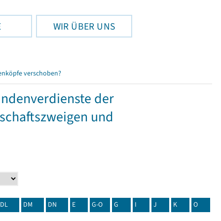
E
WIR ÜBER UNS
enköpfe verschoben?
tundenverdienste der
tschaftszweigen und
DL
DM
DN
E
G-O
G
I
J
K
O