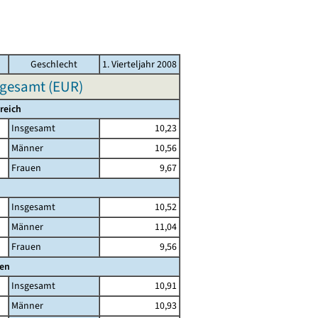
Geschlecht
1. Vierteljahr 2008
sgesamt (EUR)
reich
Insgesamt
10,23
Männer
10,56
Frauen
9,67
Insgesamt
10,52
Männer
11,04
Frauen
9,56
den
Insgesamt
10,91
Männer
10,93