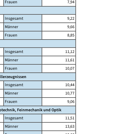
Frauen
7,94
Insgesamt
9,22
Männer
9,66
Frauen
8,85
Insgesamt
11,12
Männer
11,61
Frauen
10,07
llerzeugnissen
Insgesamt
10,44
Männer
10,77
Frauen
9,06
rotechnik, Feinmechanik und Optik
Insgesamt
11,51
Männer
13,63