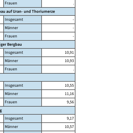
Frauen
.
bau auf Uran- und Thoriumerze
Insgesamt
-
Männer
-
Frauen
-
iger Bergbau
Insgesamt
10,91
Männer
10,93
Frauen
.
Insgesamt
10,55
Männer
11,16
Frauen
9,56
g
Insgesamt
9,17
Männer
10,57