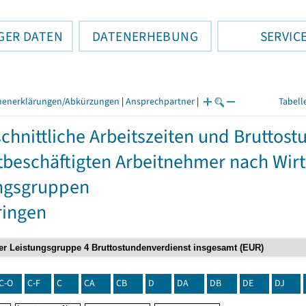
GER DATEN
DATENERHEBUNG
SERVIC
henerklärungen/Abkürzungen
|
Ansprechpartner
|
Tabell
chnittliche Arbeitszeiten und Bruttos
itbeschäftigten Arbeitnehmer nach Wir
ngsgruppen
ringen
C-O
C-F
C
CA
CB
D
DA
DB
DE
DJ