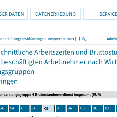
GER DATEN
DATENERHEBUNG
SERVIC
henerklärungen/Abkürzungen
|
Ansprechpartner
|
Tabell
chnittliche Arbeitszeiten und Bruttos
itbeschäftigten Arbeitnehmer nach Wir
ngsgruppen
ringen
C-O
C-F
C
CA
D
DA
DB
DE
DJ
CB