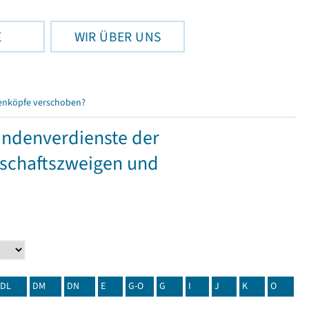
E
WIR ÜBER UNS
enköpfe verschoben?
tundenverdienste der
tschaftszweigen und
DL
DM
DN
E
G-O
G
I
J
K
O