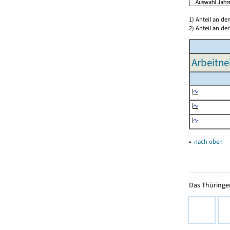
1) Anteil an d
2) Anteil an d
Arbeitne
▴
nach oben
Das Thüringer