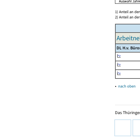
1) Anteil an d
2) Anteil an d
Arbeitne
DL H.v. Bür
▴
nach oben
Das Thüringer