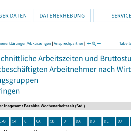
GER DATEN
DATENERHEBUNG
SERVIC
henerklärungen/Abkürzungen
|
Ansprechpartner
|
Tabell
chnittliche Arbeitszeiten und Bruttos
itbeschäftigten Arbeitnehmer nach Wir
ngsgruppen
ringen
C-O
C-F
C
CA
CB
D
DA
DB
DE
DJ