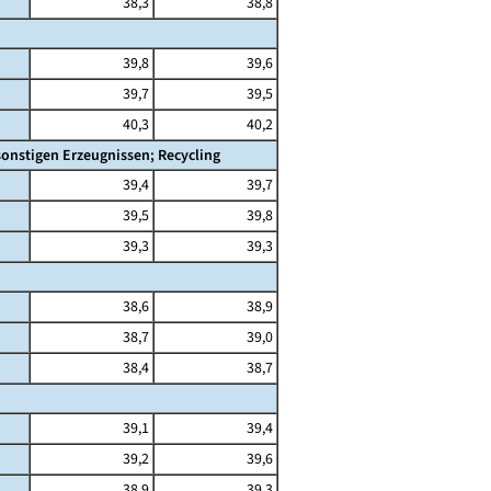
38,3
38,8
39,8
39,6
39,7
39,5
40,3
40,2
onstigen Erzeugnissen; Recycling
39,4
39,7
39,5
39,8
39,3
39,3
38,6
38,9
38,7
39,0
38,4
38,7
39,1
39,4
39,2
39,6
38,9
39,3