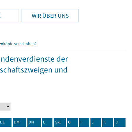
E
WIR ÜBER UNS
enköpfe verschoben?
tundenverdienste der
tschaftszweigen und
DL
DM
DN
E
G-O
G
I
J
K
O