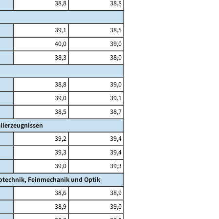
38,8
38,8
39,1
38,5
40,0
39,0
38,3
38,0
38,8
39,0
39,0
39,1
38,5
38,7
llerzeugnissen
39,2
39,4
39,3
39,4
39,0
39,3
rotechnik, Feinmechanik und Optik
38,6
38,9
38,9
39,0