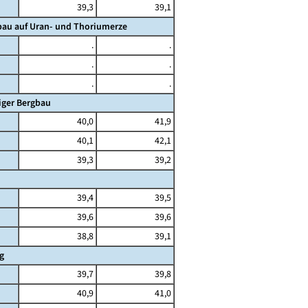
39,3
39,1
bau auf Uran- und Thoriumerze
.
.
.
.
.
.
iger Bergbau
40,0
41,9
40,1
42,1
39,3
39,2
39,4
39,5
39,6
39,6
38,8
39,1
g
39,7
39,8
40,9
41,0