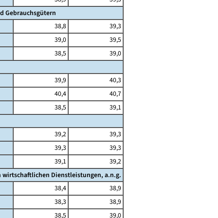
nd Gebrauchsgütern
38,8
39,3
39,0
39,5
38,5
39,0
39,9
40,3
40,4
40,7
38,5
39,1
39,2
39,3
39,3
39,3
39,1
39,2
irtschaftlichen Dienstleistungen, a.n.g.
38,4
38,9
38,3
38,9
38,5
39,0