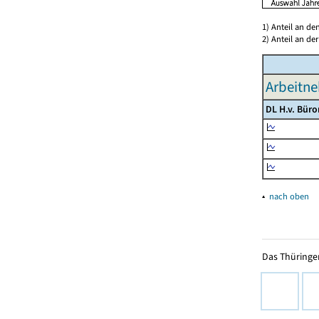
1) Anteil an d
2) Anteil an d
Arbeitne
DL H.v. Bür
▴
nach oben
Das Thüringer