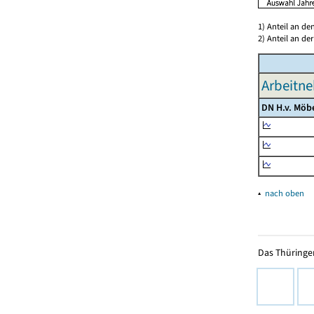
1) Anteil an d
2) Anteil an d
Arbeitne
DN H.v. Möb
▴
nach oben
Das Thüringer