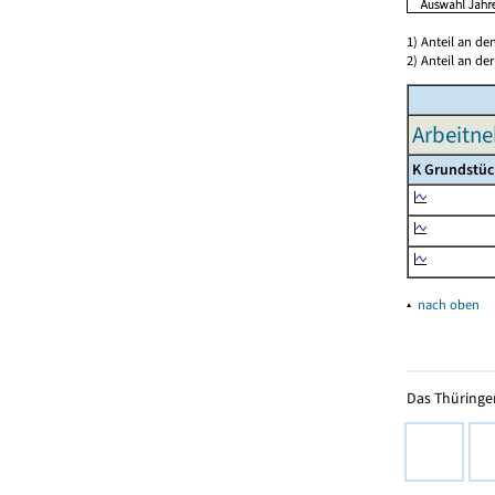
1) Anteil an d
2) Anteil an d
Arbeitne
K Grundstüc
▴
nach oben
Das Thüringer