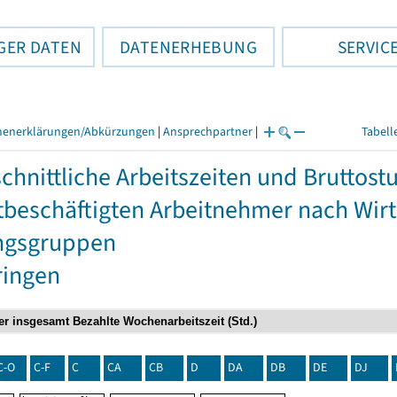
GER DATEN
DATENERHEBUNG
SERVIC
henerklärungen/Abkürzungen
|
Ansprechpartner
|
Tabell
chnittliche Arbeitszeiten und Bruttos
itbeschäftigten Arbeitnehmer nach Wir
ngsgruppen
ringen
C-O
C-F
C
CA
CB
D
DA
DB
DE
DJ