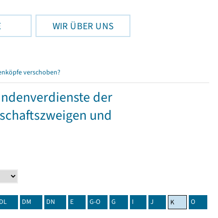
E
WIR ÜBER UNS
enköpfe verschoben?
tundenverdienste der
tschaftszweigen und
DL
DM
DN
E
G-O
G
I
J
O
K