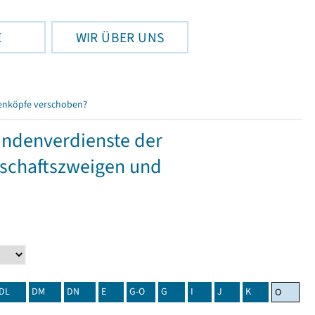
E
WIR ÜBER UNS
enköpfe verschoben?
tundenverdienste der
tschaftszweigen und
DL
DM
DN
E
G-O
G
I
J
K
O