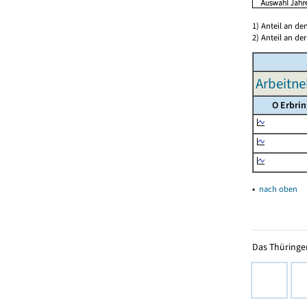
1) Anteil an d
2) Anteil an d
Arbeitne
O Erbrin
▴
nach oben
Das Thüringer