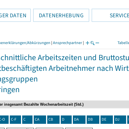
GER DATEN
DATENERHEBUNG
SERVIC
henerklärungen/Abkürzungen
|
Ansprechpartner
|
Tabell
chnittliche Arbeitszeiten und Bruttos
itbeschäftigten Arbeitnehmer nach Wir
ngsgruppen
ringen
C-O
C-F
C
CA
CB
D
DA
DB
DE
DJ