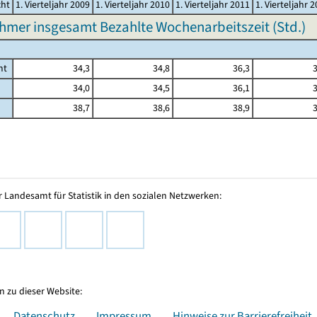
cht
1. Vierteljahr 2009
1. Vierteljahr 2010
1. Vierteljahr 2011
1. Vierteljahr 
hmer insgesamt Bezahlte Wochenarbeitszeit (Std.)
mt
34,3
34,8
36,3
3
34,0
34,5
36,1
3
38,7
38,6
38,9
3
 Landesamt für Statistik in den sozialen Netzwerken:
 zu dieser Website:
Datenschutz
Impressum
Hinweise zur Barrierefreiheit