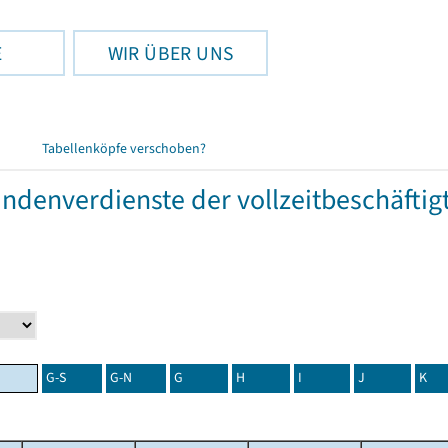
E
WIR ÜBER UNS
Tabellenköpfe verschoben?
tundenverdienste der vollzeitbeschäft
G-S
G-N
G
H
I
J
K