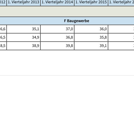
2012
1. Vierteljahr 2013
1. Vierteljahr 2014
1. Vierteljahr 2015
1. Vierteljahr 
F Baugewerbe
6,6
35,1
37,0
36,0
6,5
34,9
36,8
35,8
8,5
38,9
39,8
39,1