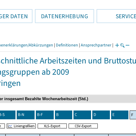
GER DATEN
DATENERHEBUNG
SERVIC
henerklärungen/Abkürzungen
|
Definitionen
|
Ansprechpartner
|
chnittliche Arbeitszeiten und Bruttos
ngsgruppen ab 2009
ringen
B-S
B-N
B-F
B
C
D
E
F