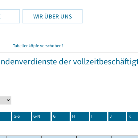
E
WIR ÜBER UNS
Tabellenköpfe verschoben?
tundenverdienste der vollzeitbeschäft
G-S
G-N
G
H
I
J
K