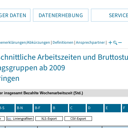
GER DATEN
DATENERHEBUNG
SERVIC
henerklärungen/Abkürzungen
|
Definitionen
|
Ansprechpartner
|
chnittliche Arbeitszeiten und Bruttos
ngsgruppen ab 2009
ringen
B-S
B-N
B-F
B
C
D
E
F