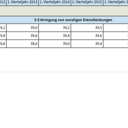
2012
1. Vierteljahr 2013
1. Vierteljahr 2014
1. Vierteljahr 2015
1. Vierteljahr 
S Erbringung von sonstigen Dienstleistungen
9,1
39,0
39,2
39,5
9,9
39,6
39,4
39,6
8,6
38,6
39,0
39,4