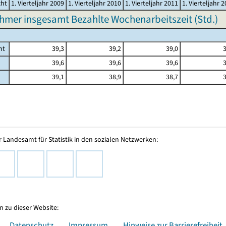
cht
1. Vierteljahr 2009
1. Vierteljahr 2010
1. Vierteljahr 2011
1. Vierteljahr 
hmer insgesamt Bezahlte Wochenarbeitszeit (Std.)
mt
39,3
39,2
39,0
3
39,6
39,6
39,6
3
39,1
38,9
38,7
3
 Landesamt für Statistik in den sozialen Netzwerken:
 zu dieser Website:
Datenschutz
Impressum
Hinweise zur Barrierefreiheit