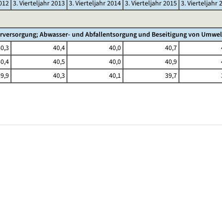
2012
3. Vierteljahr 2013
3. Vierteljahr 2014
3. Vierteljahr 2015
3. Vierteljahr 
rversorgung; Abwasser- und Abfallentsorgung und Beseitigung von Umwe
0,3
40,4
40,0
40,7
0,4
40,5
40,0
40,9
9,9
40,3
40,1
39,7