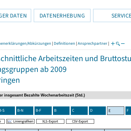
GER DATEN
DATENERHEBUNG
SERVIC
henerklärungen/Abkürzungen
|
Definitionen
|
Ansprechpartner
|
chnittliche Arbeitszeiten und Bruttos
ngsgruppen ab 2009
ringen
B-S
B-N
B-F
B
C
D
F
E