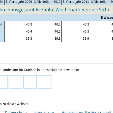
cht
3. Vierteljahr 2009
3. Vierteljahr 2010
3. Vierteljahr 2011
3. Vierteljahr 
hmer insgesamt Bezahlte Wochenarbeitszeit (Std.)
E Wasse
mt
40,3
40,2
40,3
4
40,4
40,2
40,3
4
39,8
39,9
39,9
3
 Landesamt für Statistik in den sozialen Netzwerken:
 zu dieser Website:
Datenschutz
Impressum
Hinweise zur Barrierefreiheit