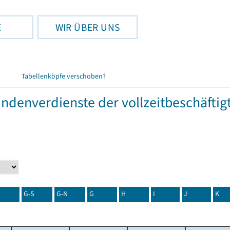
E
WIR ÜBER UNS
Tabellenköpfe verschoben?
tundenverdienste der vollzeitbeschäft
G-S
G-N
G
H
I
J
K