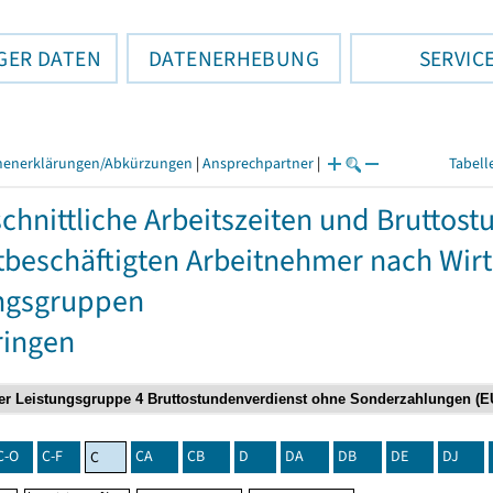
GER DATEN
DATENERHEBUNG
SERVIC
henerklärungen/Abkürzungen
|
Ansprechpartner
|
Tabell
chnittliche Arbeitszeiten und Bruttos
itbeschäftigten Arbeitnehmer nach Wir
ngsgruppen
ringen
C-O
C-F
CA
CB
D
DA
DB
DE
DJ
C