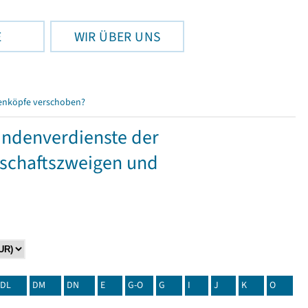
E
WIR ÜBER UNS
enköpfe verschoben?
tundenverdienste der
tschaftszweigen und
DL
DM
DN
E
G-O
G
I
J
K
O