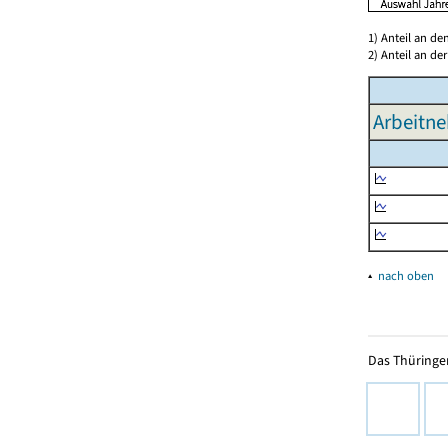
1) Anteil an d
2) Anteil an d
Arbeitne
▴
nach oben
Das Thüringer