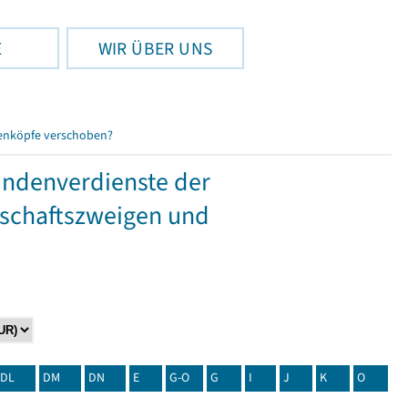
E
WIR ÜBER UNS
enköpfe verschoben?
tundenverdienste der
tschaftszweigen und
DL
DM
DN
E
G-O
G
I
J
K
O