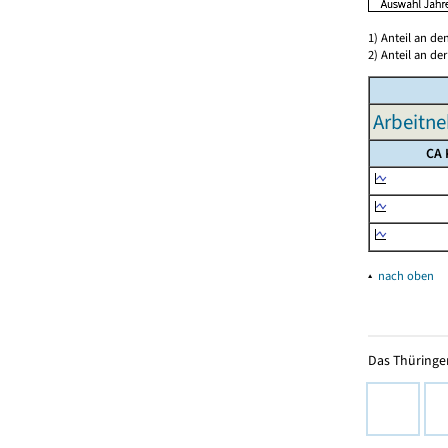
1) Anteil an d
2) Anteil an d
Arbeitne
CA 
▴
nach oben
Das Thüringer