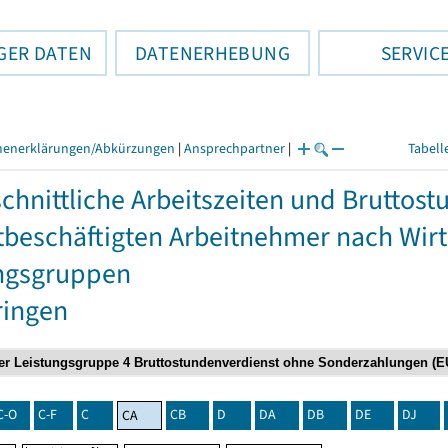
GER DATEN
DATENERHEBUNG
SERVIC
henerklärungen/Abkürzungen
|
Ansprechpartner
|
Tabell
chnittliche Arbeitszeiten und Bruttos
itbeschäftigten Arbeitnehmer nach Wir
ngsgruppen
ringen
C-O
C-F
C
CB
D
DA
DB
DE
DJ
CA