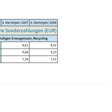
4. Vierteljahr 2007
4. Vierteljahr 2008
hne Sonderzahlungen (EUR)
stigen Erzeugnissen; Recycling
8,61
8,52
9,68
9,23
7,34
7,51