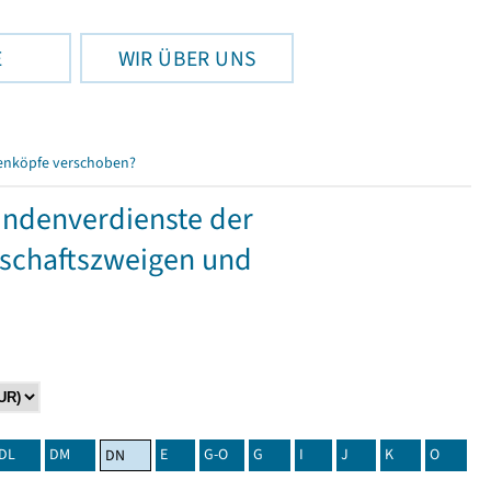
E
WIR ÜBER UNS
enköpfe verschoben?
tundenverdienste der
tschaftszweigen und
DL
DM
E
G-O
G
I
J
K
O
DN