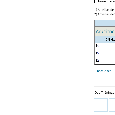
1) Anteil an d
2) Anteil an d
Arbeitne
DN H.v
▴
nach oben
Das Thüringer