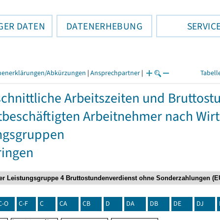
GER DATEN
DATENERHEBUNG
SERVIC
henerklärungen/Abkürzungen
|
Ansprechpartner
|
Tabell
chnittliche Arbeitszeiten und Bruttos
itbeschäftigten Arbeitnehmer nach Wir
ngsgruppen
ringen
C-O
C-F
C
CA
CB
D
DA
DB
DE
DJ