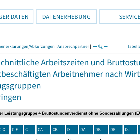
GER DATEN
DATENERHEBUNG
SERVIC
henerklärungen/Abkürzungen
|
Ansprechpartner
|
Tabell
chnittliche Arbeitszeiten und Bruttos
itbeschäftigten Arbeitnehmer nach Wir
ngsgruppen
ringen
C-O
C-F
C
CA
CB
D
DA
DB
DE
DJ