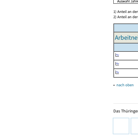
1) Anteil an d
2) Anteil an d
Arbeitne
▴
nach oben
Das Thüringer