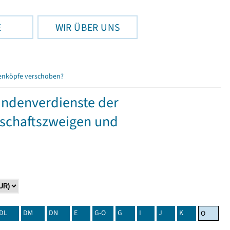
E
WIR ÜBER UNS
enköpfe verschoben?
tundenverdienste der
tschaftszweigen und
DL
DM
DN
E
G-O
G
I
J
K
O