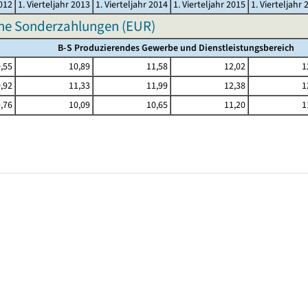
2012
1. Vierteljahr 2013
1. Vierteljahr 2014
1. Vierteljahr 2015
1. Vierteljahr 
hne Sonderzahlungen (EUR)
B-S Produzierendes Gewerbe und Dienstleistungsbereich
,55
10,89
11,58
12,02
1
,92
11,33
11,99
12,38
1
,76
10,09
10,65
11,20
1