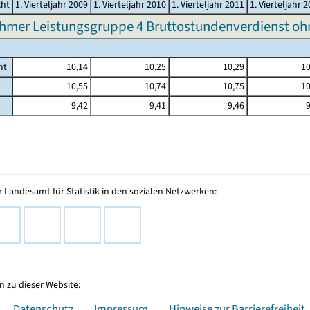
cht
1. Vierteljahr 2009
1. Vierteljahr 2010
1. Vierteljahr 2011
1. Vierteljahr 
hmer Leistungsgruppe 4 Bruttostundenverdienst o
mt
10,14
10,25
10,29
10
10,55
10,74
10,75
10
9,42
9,41
9,46
9
 Landesamt für Statistik in den sozialen Netzwerken:
 zu dieser Website:
Datenschutz
Impressum
Hinweise zur Barrierefreiheit