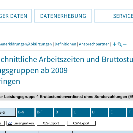
GER DATEN
DATENERHEBUNG
SERVIC
henerklärungen/Abkürzungen
|
Definitionen
|
Ansprechpartner
|
chnittliche Arbeitszeiten und Bruttos
ngsgruppen ab 2009
ringen
B-N
B-F
B
C
D
E
F
B-S