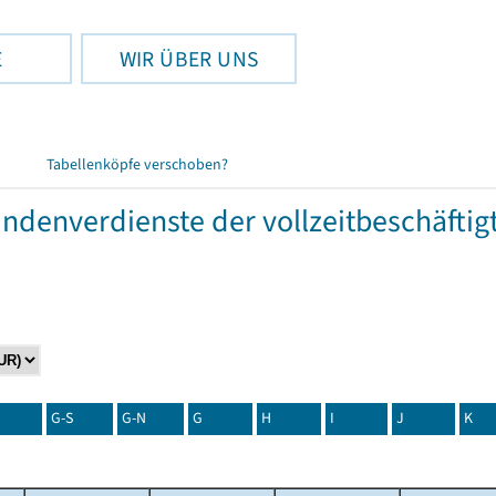
E
WIR ÜBER UNS
Tabellenköpfe verschoben?
tundenverdienste der vollzeitbeschäft
G-S
G-N
G
H
I
J
K