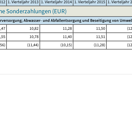
2012
1. Vierteljahr 2013
1. Vierteljahr 2014
1. Vierteljahr 2015
1. Vierteljahr 
hne Sonderzahlungen (EUR)
rversorgung; Abwasser- und Abfallentsorgung und Beseitigung von Umwe
,47
10,82
11,28
11,50
(12
,55
10,78
11,40
11,51
(12
,56)
(11,44)
(10,15)
(11,28)
(12