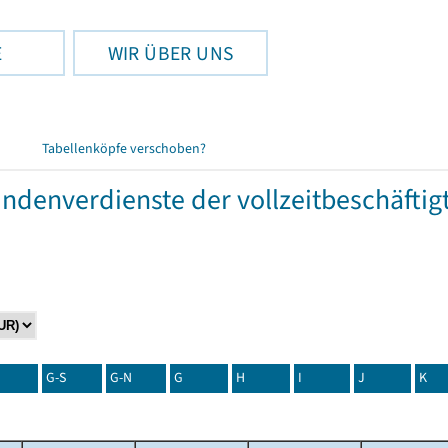
E
WIR ÜBER UNS
Tabellenköpfe verschoben?
tundenverdienste der vollzeitbeschäft
G-S
G-N
G
H
I
J
K