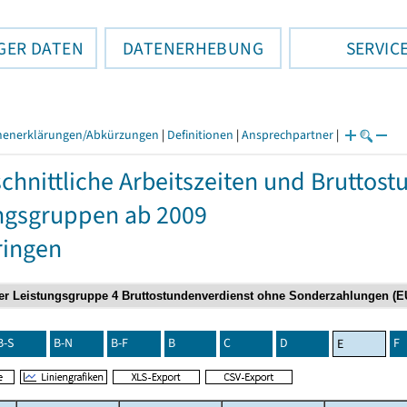
GER DATEN
DATENERHEBUNG
SERVIC
henerklärungen/Abkürzungen
|
Definitionen
|
Ansprechpartner
|
chnittliche Arbeitszeiten und Bruttos
ngsgruppen ab 2009
ringen
B-S
B-N
B-F
B
C
D
F
E