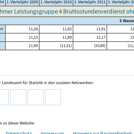
cht
1. Vierteljahr 2009
1. Vierteljahr 2010
1. Vierteljahr 2011
1. Vierteljahr 
hmer Leistungsgruppe 4 Bruttostundenverdienst o
E Wasse
mt
11,26
11,82
11,91
12
11,15
11,89
12,17
12
11,90
(11,51)
(10,89)
(11
 Landesamt für Statistik in den sozialen Netzwerken:
 zu dieser Website:
Datenschutz
Impressum
Hinweise zur Barrierefreiheit