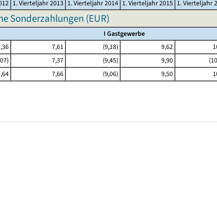
2012
1. Vierteljahr 2013
1. Vierteljahr 2014
1. Vierteljahr 2015
1. Vierteljahr 
hne Sonderzahlungen (EUR)
I Gastgewerbe
,36
7,61
(9,18)
9,62
1
,07)
7,37
(9,45)
9,90
(10
,64
7,66
(9,06)
9,50
1