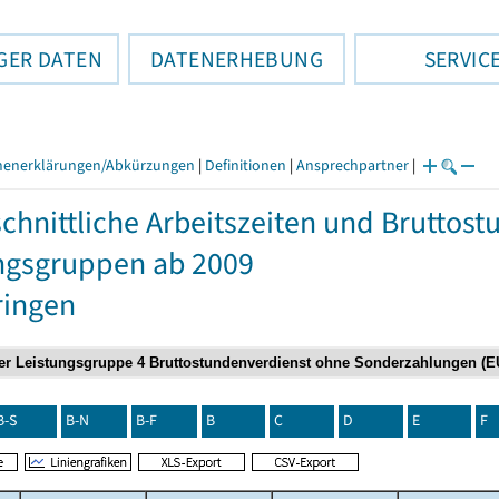
GER DATEN
DATENERHEBUNG
SERVIC
henerklärungen/Abkürzungen
|
Definitionen
|
Ansprechpartner
|
chnittliche Arbeitszeiten und Bruttos
ngsgruppen ab 2009
ringen
B-S
B-N
B-F
B
C
D
E
F