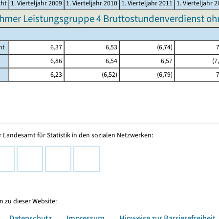
cht
1. Vierteljahr 2009
1. Vierteljahr 2010
1. Vierteljahr 2011
1. Vierteljahr 
hmer Leistungsgruppe 4 Bruttostundenverdienst o
mt
6,37
6,53
(6,74)
7
6,86
6,54
6,57
(7
6,23
(6,52)
(6,79)
7
 Landesamt für Statistik in den sozialen Netzwerken:
 zu dieser Website:
Datenschutz
Impressum
Hinweise zur Barrierefreiheit