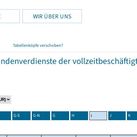
E
WIR ÜBER UNS
Tabellenköpfe verschoben?
tundenverdienste der vollzeitbeschäft
G-S
G-N
G
H
J
K
I