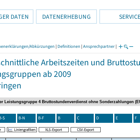
GER DATEN
DATENERHEBUNG
SERVIC
henerklärungen/Abkürzungen
|
Definitionen
|
Ansprechpartner
|
chnittliche Arbeitszeiten und Bruttos
ngsgruppen ab 2009
ringen
B-S
B-N
B-F
B
C
D
E
F