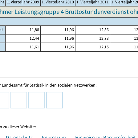
cht
1. Vierteljahr 2009
1. Vierteljahr 2010
1. Vierteljahr 2011
1. Vierteljahr 
hmer Leistungsgruppe 4 Bruttostundenverdienst o
mt
11,88
11,96
12,36
12
12,44
11,96
12,73
13
11,61
11,96
12,15
11
 Landesamt für Statistik in den sozialen Netzwerken:
 zu dieser Website:
Datenschutz
Impressum
Hinweise zur Barrierefreiheit