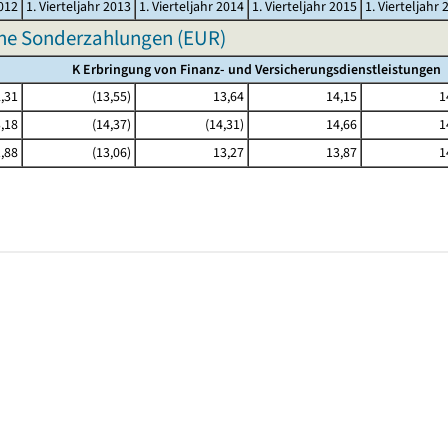
2012
1. Vierteljahr 2013
1. Vierteljahr 2014
1. Vierteljahr 2015
1. Vierteljahr 
hne Sonderzahlungen (EUR)
K Erbringung von Finanz- und Versicherungsdienstleistungen
,31
(13,55)
13,64
14,15
1
,18
(14,37)
(14,31)
14,66
1
,88
(13,06)
13,27
13,87
1