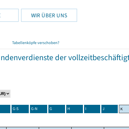
E
WIR ÜBER UNS
Tabellenköpfe verschoben?
tundenverdienste der vollzeitbeschäft
G-S
G-N
G
H
I
J
K