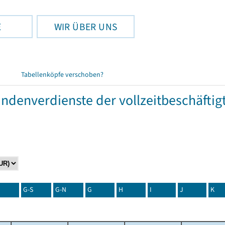
E
WIR ÜBER UNS
Tabellenköpfe verschoben?
tundenverdienste der vollzeitbeschäft
G-S
G-N
G
H
I
J
K