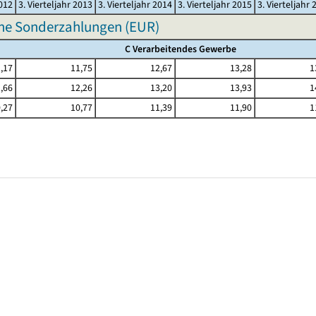
2012
3. Vierteljahr 2013
3. Vierteljahr 2014
3. Vierteljahr 2015
3. Vierteljahr 
hne Sonderzahlungen (EUR)
C Verarbeitendes Gewerbe
,17
11,75
12,67
13,28
1
,66
12,26
13,20
13,93
1
,27
10,77
11,39
11,90
1