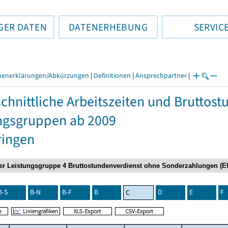
GER DATEN
DATENERHEBUNG
SERVIC
henerklärungen/Abkürzungen
|
Definitionen
|
Ansprechpartner
|
chnittliche Arbeitszeiten und Bruttos
ngsgruppen ab 2009
ringen
B-S
B-N
B-F
B
D
E
F
C