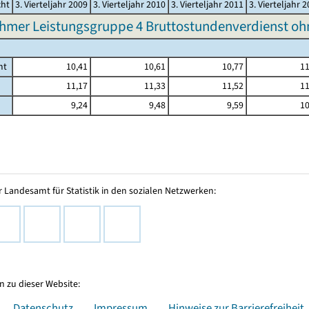
cht
3. Vierteljahr 2009
3. Vierteljahr 2010
3. Vierteljahr 2011
3. Vierteljahr 
hmer Leistungsgruppe 4 Bruttostundenverdienst o
mt
10,41
10,61
10,77
11
11,17
11,33
11,52
11
9,24
9,48
9,59
10
 Landesamt für Statistik in den sozialen Netzwerken:
 zu dieser Website:
Datenschutz
Impressum
Hinweise zur Barrierefreiheit