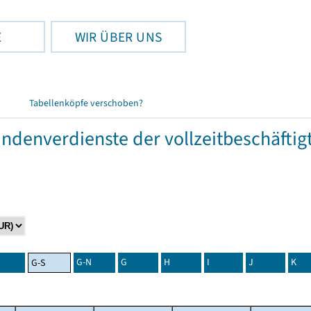
E
WIR ÜBER UNS
Tabellenköpfe verschoben?
tundenverdienste der vollzeitbeschäft
G-N
G
H
I
J
K
G-S