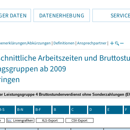
GER DATEN
DATENERHEBUNG
SERVIC
henerklärungen/Abkürzungen
|
Definitionen
|
Ansprechpartner
|
chnittliche Arbeitszeiten und Bruttos
ngsgruppen ab 2009
ringen
B-S
B-N
B-F
B
C
D
E
F