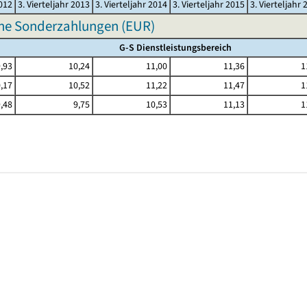
2012
3. Vierteljahr 2013
3. Vierteljahr 2014
3. Vierteljahr 2015
3. Vierteljahr 
hne Sonderzahlungen (EUR)
G-S Dienstleistungsbereich
,93
10,24
11,00
11,36
1
,17
10,52
11,22
11,47
1
,48
9,75
10,53
11,13
1