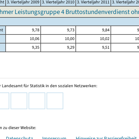
cht
3. Vierteljahr 2009
3. Vierteljahr 2010
3. Vierteljahr 2011
3. Vierteljahr 
hmer Leistungsgruppe 4 Bruttostundenverdienst o
mt
9,78
9,73
9,84
9
10,06
10,00
10,02
10
9,35
9,29
9,51
9
 Landesamt für Statistik in den sozialen Netzwerken:
 zu dieser Website:
Datenschutz
Impressum
Hinweise zur Barrierefreiheit