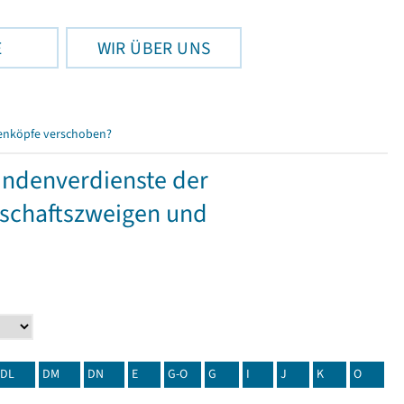
E
WIR ÜBER UNS
enköpfe verschoben?
tundenverdienste der
tschaftszweigen und
DL
DM
DN
E
G-O
G
I
J
K
O