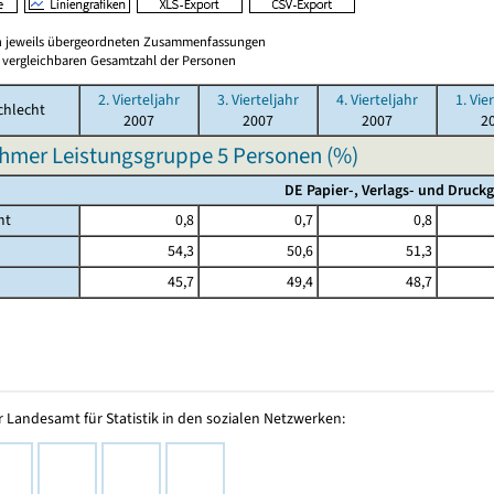
en jeweils übergeordneten Zusammenfassungen
er vergleichbaren Gesamtzahl der Personen
2. Vierteljahr
3. Vierteljahr
4. Vierteljahr
1. Vie
chlecht
2007
2007
2007
2
hmer Leistungsgruppe 5 Personen (%)
DE Papier-, Verlags- und Druck
mt
0,8
0,7
0,8
54,3
50,6
51,3
45,7
49,4
48,7
 Landesamt für Statistik in den sozialen Netzwerken: