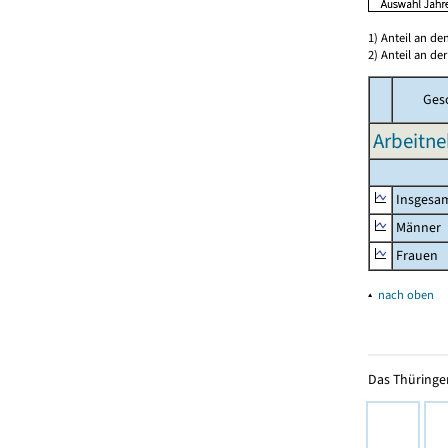
1) Anteil an d
2) Anteil an d
Ges
Arbeitne
Insgesa
Männer
Frauen
▴
nach oben
Das Thüringer