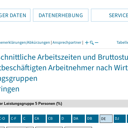
GER DATEN
DATENERHEBUNG
SERVIC
henerklärungen/Abkürzungen
|
Ansprechpartner
|
Tabell
chnittliche Arbeitszeiten und Bruttos
itbeschäftigten Arbeitnehmer nach Wir
ngsgruppen
ringen
C-O
C-F
C
CA
CB
D
DA
DB
DJ
DE