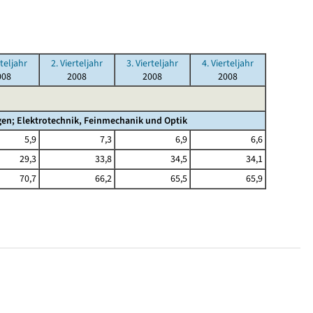
rteljahr
2. Vierteljahr
3. Vierteljahr
4. Vierteljahr
008
2008
2008
2008
en; Elektrotechnik, Feinmechanik und Optik
5,9
7,3
6,9
6,6
29,3
33,8
34,5
34,1
70,7
66,2
65,5
65,9