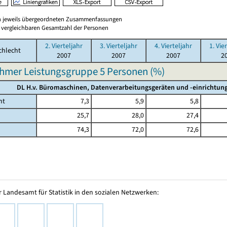
en jeweils übergeordneten Zusammenfassungen
er vergleichbaren Gesamtzahl der Personen
2. Vierteljahr
3. Vierteljahr
4. Vierteljahr
1. Vie
chlecht
2007
2007
2007
2
hmer Leistungsgruppe 5 Personen (%)
DL H.v. Büromaschinen, Datenverarbeitungsgeräten und -einrichtung
mt
7,3
5,9
5,8
25,7
28,0
27,4
74,3
72,0
72,6
 Landesamt für Statistik in den sozialen Netzwerken: