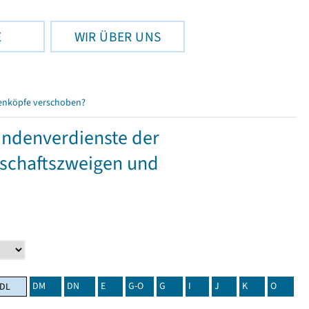
E
WIR ÜBER UNS
enköpfe verschoben?
tundenverdienste der
tschaftszweigen und
DM
DN
E
G-O
G
I
J
K
O
DL