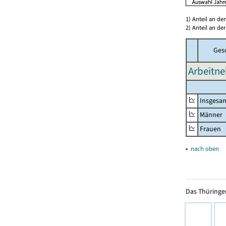
1) Anteil an d
2) Anteil an d
Ges
Arbeitne
Insgesa
Männer
Frauen
▴
nach oben
Das Thüringer