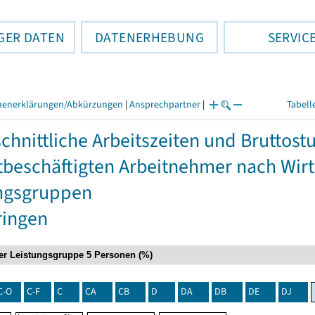
GER DATEN
DATENERHEBUNG
SERVIC
henerklärungen/Abkürzungen
|
Ansprechpartner
|
Tabell
chnittliche Arbeitszeiten und Bruttos
itbeschäftigten Arbeitnehmer nach Wir
ngsgruppen
ringen
C-O
C-F
C
CA
CB
D
DA
DB
DE
DJ