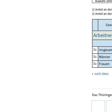
1) Anteil an d
2) Anteil an d
Ges
Arbeitne
Insgesa
Männer
Frauen
▴
nach oben
Das Thüringer