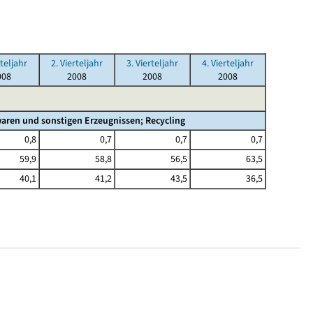
rteljahr
2. Vierteljahr
3. Vierteljahr
4. Vierteljahr
008
2008
2008
2008
aren und sonstigen Erzeugnissen; Recycling
0,8
0,7
0,7
0,7
59,9
58,8
56,5
63,5
40,1
41,2
43,5
36,5