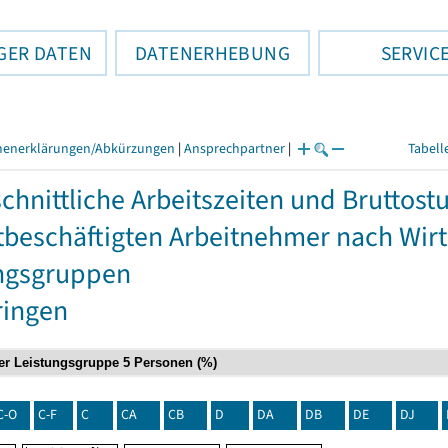
GER DATEN
DATENERHEBUNG
SERVIC
henerklärungen/Abkürzungen
|
Ansprechpartner
|
Tabell
chnittliche Arbeitszeiten und Bruttos
itbeschäftigten Arbeitnehmer nach Wir
ngsgruppen
ringen
C-O
C-F
C
CA
CB
D
DA
DB
DE
DJ