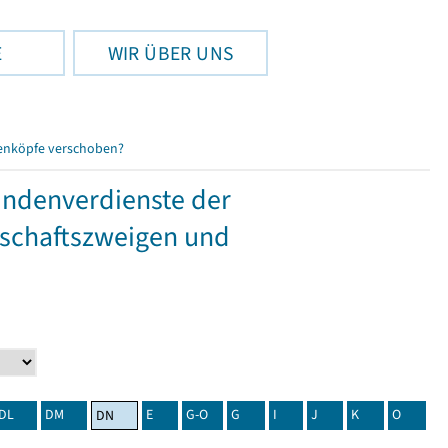
E
WIR ÜBER UNS
enköpfe verschoben?
tundenverdienste der
tschaftszweigen und
DL
DM
E
G-O
G
I
J
K
O
DN