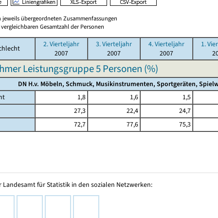
en jeweils übergeordneten Zusammenfassungen
er vergleichbaren Gesamtzahl der Personen
2. Vierteljahr
3. Vierteljahr
4. Vierteljahr
1. Vie
chlecht
2007
2007
2007
2
hmer Leistungsgruppe 5 Personen (%)
DN H.v. Möbeln, Schmuck, Musikinstrumenten, Sportgeräten, Spielw
mt
1,8
1,6
1,5
27,3
22,4
24,7
72,7
77,6
75,3
 Landesamt für Statistik in den sozialen Netzwerken: