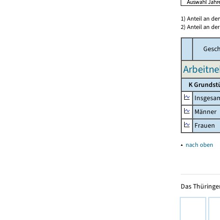
1) Anteil an d
2) Anteil an d
Gesch
Arbeitne
K Grundst
Insgesa
Männer
Frauen
▴
nach oben
Das Thüringer