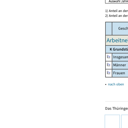
1) Anteil an d
2) Anteil an d
Gesch
Arbeitne
K Grundst
Insgesa
Männer
Frauen
▴
nach oben
Das Thüringer