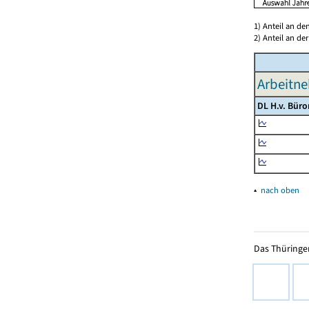
1) Anteil an d
2) Anteil an d
Arbeitne
DL H.v. Bür
▴
nach oben
Das Thüringer