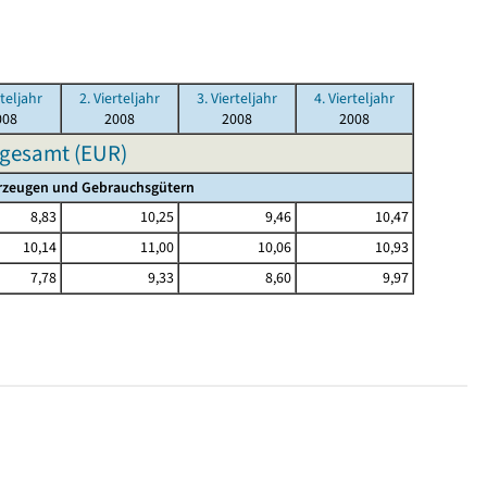
rteljahr
2. Vierteljahr
3. Vierteljahr
4. Vierteljahr
008
2008
2008
2008
sgesamt (EUR)
hrzeugen und Gebrauchsgütern
8,83
10,25
9,46
10,47
10,14
11,00
10,06
10,93
7,78
9,33
8,60
9,97