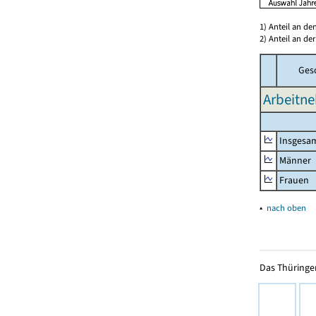
1) Anteil an d
2) Anteil an d
Ges
Arbeitne
Insgesa
Männer
Frauen
▴
nach oben
Das Thüringer