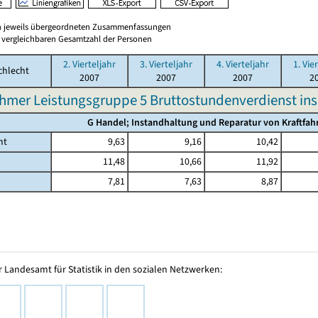
en jeweils übergeordneten Zusammenfassungen
er vergleichbaren Gesamtzahl der Personen
2. Vierteljahr
3. Vierteljahr
4. Vierteljahr
1. Vie
chlecht
2007
2007
2007
2
hmer Leistungsgruppe 5 Bruttostundenverdienst in
G Handel; Instandhaltung und Reparatur von Kraftfa
mt
9,63
9,16
10,42
11,48
10,66
11,92
7,81
7,63
8,87
 Landesamt für Statistik in den sozialen Netzwerken: