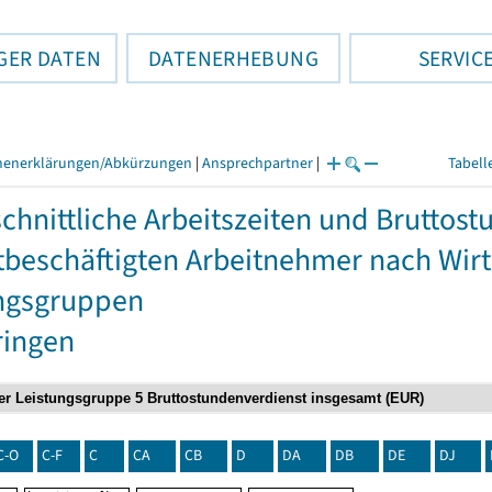
GER DATEN
DATENERHEBUNG
SERVIC
henerklärungen/Abkürzungen
|
Ansprechpartner
|
Tabell
chnittliche Arbeitszeiten und Bruttos
itbeschäftigten Arbeitnehmer nach Wir
ngsgruppen
ringen
C-O
C-F
C
CA
CB
D
DA
DB
DE
DJ