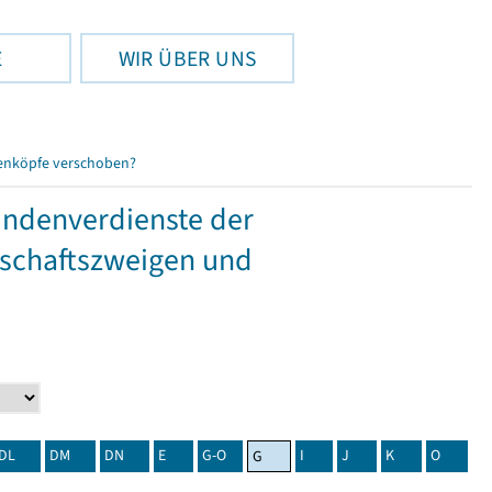
E
WIR ÜBER UNS
enköpfe verschoben?
tundenverdienste der
tschaftszweigen und
DL
DM
DN
E
G-O
I
J
K
O
G