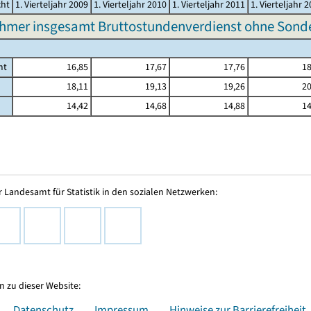
cht
1. Vierteljahr 2009
1. Vierteljahr 2010
1. Vierteljahr 2011
1. Vierteljahr 
ehmer insgesamt Bruttostundenverdienst ohne Sond
mt
16,85
17,67
17,76
18
18,11
19,13
19,26
20
14,42
14,68
14,88
14
 Landesamt für Statistik in den sozialen Netzwerken:
 zu dieser Website:
Datenschutz
Impressum
Hinweise zur Barrierefreiheit