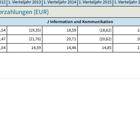
2012
1. Vierteljahr 2013
1. Vierteljahr 2014
1. Vierteljahr 2015
1. Vierteljahr 
erzahlungen (EUR)
J Information und Kommunikation
,54
(19,35)
18,59
(18,62)
1
,47
(21,76)
20,71
(20,62)
2
,54
14,59
14,46
14,85
1