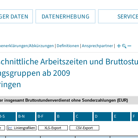
GER DATEN
DATENERHEBUNG
SERVIC
henerklärungen/Abkürzungen
|
Definitionen
|
Ansprechpartner
|
chnittliche Arbeitszeiten und Bruttos
ngsgruppen ab 2009
ringen
B-S
B-N
B-F
B
C
D
E
F