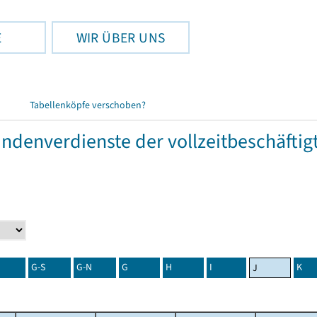
E
WIR ÜBER UNS
Tabellenköpfe verschoben?
tundenverdienste der vollzeitbeschäft
G-S
G-N
G
H
I
K
J