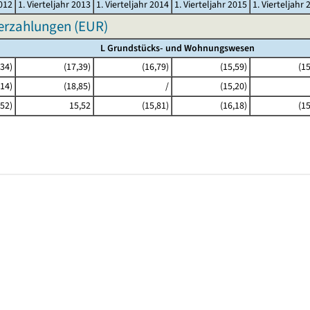
2012
1. Vierteljahr 2013
1. Vierteljahr 2014
1. Vierteljahr 2015
1. Vierteljahr 
erzahlungen (EUR)
L Grundstücks- und Wohnungswesen
,34)
(17,39)
(16,79)
(15,59)
(15
,14)
(18,85)
/
(15,20)
,52)
15,52
(15,81)
(16,18)
(15