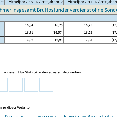
cht
1. Vierteljahr 2009
1. Vierteljahr 2010
1. Vierteljahr 2011
1. Vierteljahr 
ehmer insgesamt Bruttostundenverdienst ohne Sond
mt
16,84
16,75
16,75
(17
16,71
(16,57)
16,23
(17
16,96
16,93
17,25
(17
 Landesamt für Statistik in den sozialen Netzwerken:
 zu dieser Website:
Datenschutz
Impressum
Hinweise zur Barrierefreiheit