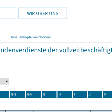
E
WIR ÜBER UNS
Tabellenköpfe verschoben?
tundenverdienste der vollzeitbeschäft
G-S
G-N
G
H
I
J
K