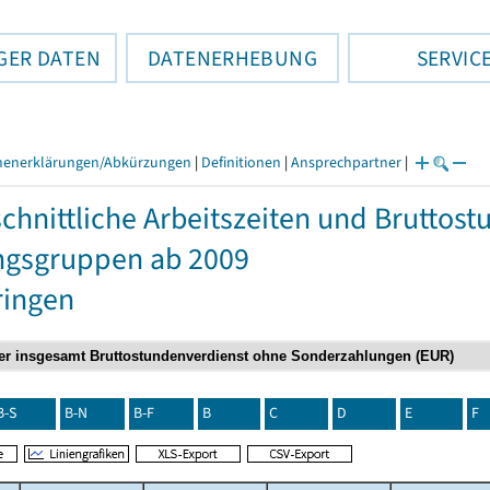
GER DATEN
DATENERHEBUNG
SERVIC
henerklärungen/Abkürzungen
|
Definitionen
|
Ansprechpartner
|
chnittliche Arbeitszeiten und Bruttos
ngsgruppen ab 2009
ringen
B-S
B-N
B-F
B
C
D
E
F