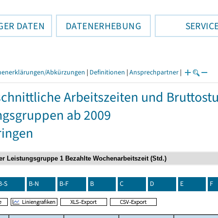
GER DATEN
DATENERHEBUNG
SERVIC
henerklärungen/Abkürzungen
|
Definitionen
|
Ansprechpartner
|
chnittliche Arbeitszeiten und Bruttos
ngsgruppen ab 2009
ringen
B-S
B-N
B-F
B
C
D
E
F