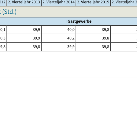
2012
2. Vierteljahr 2013
2. Vierteljahr 2014
2. Vierteljahr 2015
2. Vierteljahr 
(Std.)
I Gastgewerbe
0,1
39,9
40,0
39,8
0,3
39,9
40,2
39,8
9,8
39,8
39,9
39,8