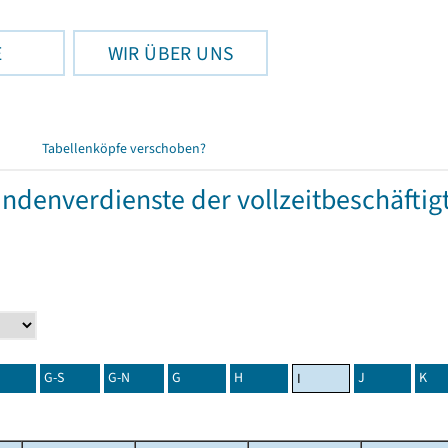
E
WIR ÜBER UNS
Tabellenköpfe verschoben?
tundenverdienste der vollzeitbeschäft
G-S
G-N
G
H
J
K
I