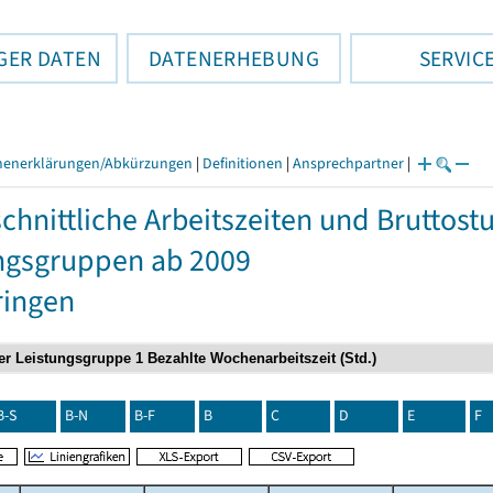
GER DATEN
DATENERHEBUNG
SERVIC
henerklärungen/Abkürzungen
|
Definitionen
|
Ansprechpartner
|
chnittliche Arbeitszeiten und Bruttos
ngsgruppen ab 2009
ringen
B-S
B-N
B-F
B
C
D
E
F