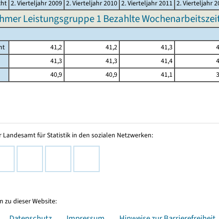
cht
2. Vierteljahr 2009
2. Vierteljahr 2010
2. Vierteljahr 2011
2. Vierteljahr 
hmer Leistungsgruppe 1 Bezahlte Wochenarbeitszeit 
mt
41,2
41,2
41,3
4
41,3
41,3
41,4
4
40,9
40,9
41,1
3
 Landesamt für Statistik in den sozialen Netzwerken:
 zu dieser Website:
Datenschutz
Impressum
Hinweise zur Barrierefreiheit