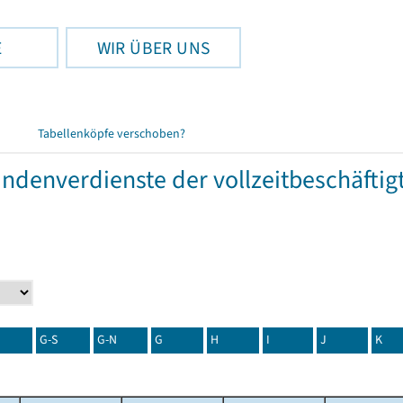
E
WIR ÜBER UNS
Tabellenköpfe verschoben?
tundenverdienste der vollzeitbeschäft
G-S
G-N
G
H
I
J
K