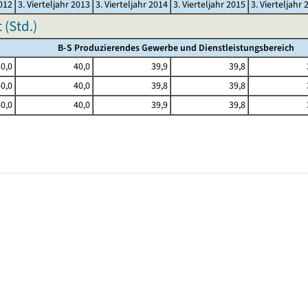
2012
3. Vierteljahr 2013
3. Vierteljahr 2014
3. Vierteljahr 2015
3. Vierteljahr 
(Std.)
B-S Produzierendes Gewerbe und Dienstleistungsbereich
0,0
40,0
39,9
39,8
0,0
40,0
39,8
39,8
0,0
40,0
39,9
39,8