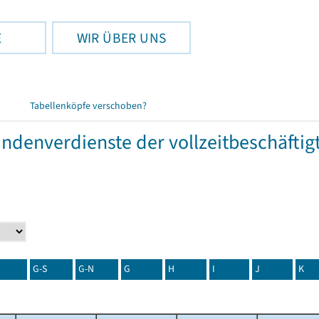
E
WIR ÜBER UNS
Tabellenköpfe verschoben?
tundenverdienste der vollzeitbeschäft
G-S
G-N
G
H
I
J
K