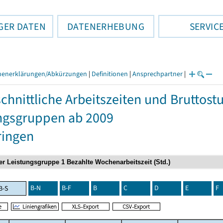
GER DATEN
DATENERHEBUNG
SERVIC
henerklärungen/Abkürzungen
|
Definitionen
|
Ansprechpartner
|
chnittliche Arbeitszeiten und Bruttos
ngsgruppen ab 2009
ringen
B-N
B-F
B
C
D
E
F
B-S