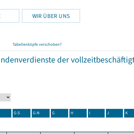
E
WIR ÜBER UNS
Tabellenköpfe verschoben?
tundenverdienste der vollzeitbeschäft
G-S
G-N
G
H
I
J
K