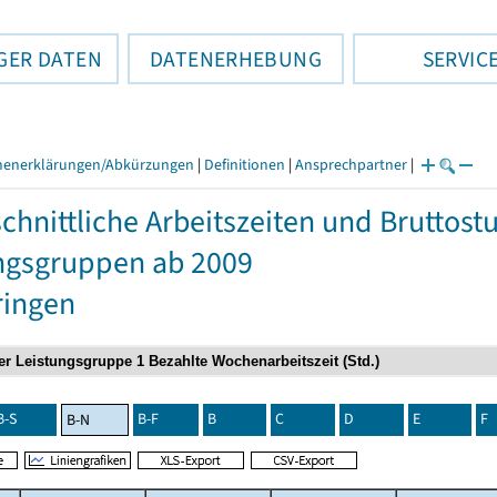
GER DATEN
DATENERHEBUNG
SERVIC
henerklärungen/Abkürzungen
|
Definitionen
|
Ansprechpartner
|
chnittliche Arbeitszeiten und Bruttos
ngsgruppen ab 2009
ringen
B-S
B-F
B
C
D
E
F
B-N