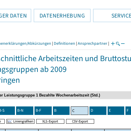
GER DATEN
DATENERHEBUNG
SERVIC
henerklärungen/Abkürzungen
|
Definitionen
|
Ansprechpartner
|
chnittliche Arbeitszeiten und Bruttos
ngsgruppen ab 2009
ringen
B-S
B-N
B-F
B
D
E
F
C