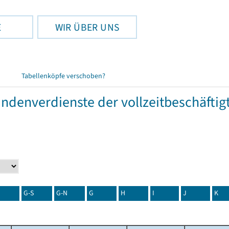
E
WIR ÜBER UNS
Tabellenköpfe verschoben?
tundenverdienste der vollzeitbeschäft
G-S
G-N
G
H
I
J
K