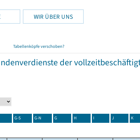
E
WIR ÜBER UNS
Tabellenköpfe verschoben?
tundenverdienste der vollzeitbeschäft
G-S
G-N
G
H
I
J
K