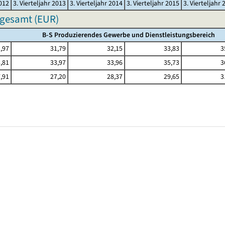
2012
3. Vierteljahr 2013
3. Vierteljahr 2014
3. Vierteljahr 2015
3. Vierteljahr 
sgesamt (EUR)
B-S Produzierendes Gewerbe und Dienstleistungsbereich
,97
31,79
32,15
33,83
3
,81
33,97
33,96
35,73
3
,91
27,20
28,37
29,65
3