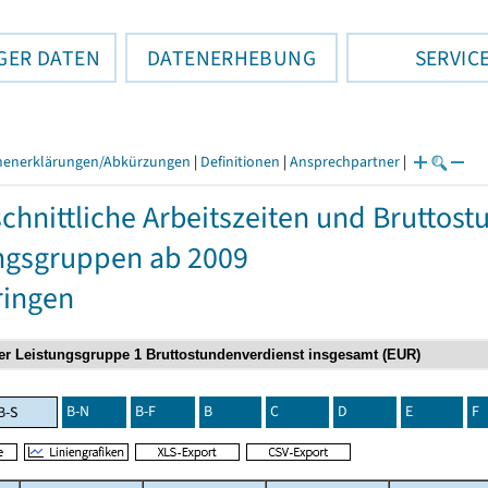
GER DATEN
DATENERHEBUNG
SERVIC
henerklärungen/Abkürzungen
|
Definitionen
|
Ansprechpartner
|
chnittliche Arbeitszeiten und Bruttos
ngsgruppen ab 2009
ringen
B-N
B-F
B
C
D
E
F
B-S