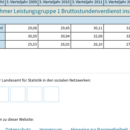
cht
3. Vierteljahr 2009
3. Vierteljahr 2010
3. Vierteljahr 2011
3. Vierteljahr 
hmer Leistungsgruppe 1 Bruttostundenverdienst in
mt
29,08
29,45
30,11
31
30,59
30,94
32,08
33
25,53
26,02
26,10
27
 Landesamt für Statistik in den sozialen Netzwerken:
 zu dieser Website:
Datenschutz
Impressum
Hinweise zur Barrierefreiheit