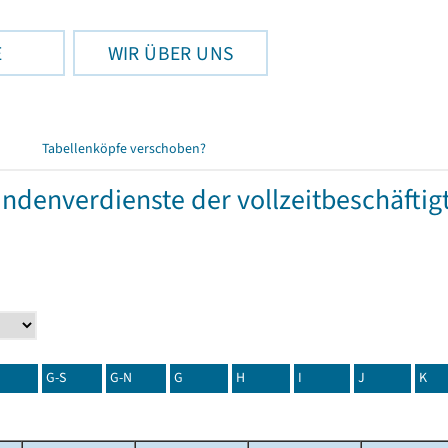
E
WIR ÜBER UNS
Tabellenköpfe verschoben?
tundenverdienste der vollzeitbeschäft
G-S
G-N
G
H
I
J
K