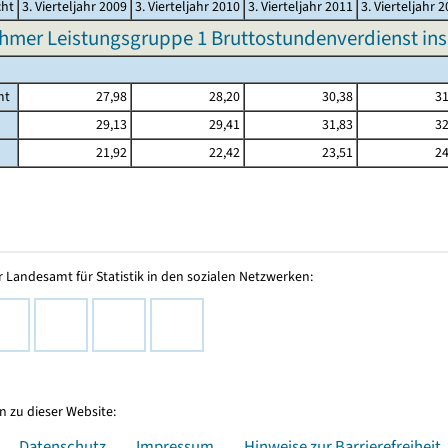
cht
3. Vierteljahr 2009
3. Vierteljahr 2010
3. Vierteljahr 2011
3. Vierteljahr 
hmer Leistungsgruppe 1 Bruttostundenverdienst in
mt
27,98
28,20
30,38
31
29,13
29,41
31,83
32
21,92
22,42
23,51
24
 Landesamt für Statistik in den sozialen Netzwerken:
 zu dieser Website:
Datenschutz
Impressum
Hinweise zur Barrierefreiheit