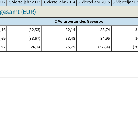
2012
3. Vierteljahr 2013
3. Vierteljahr 2014
3. Vierteljahr 2015
3. Vierteljahr 
sgesamt (EUR)
C Verarbeitendes Gewerbe
,46
(32,53)
32,14
33,74
3
,69
(33,67)
33,48
34,95
3
,97
26,14
25,79
(27,84)
(28