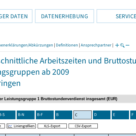
GER DATEN
DATENERHEBUNG
SERVIC
henerklärungen/Abkürzungen
|
Definitionen
|
Ansprechpartner
|
chnittliche Arbeitszeiten und Bruttos
ngsgruppen ab 2009
ringen
B-S
B-N
B-F
B
D
E
F
C