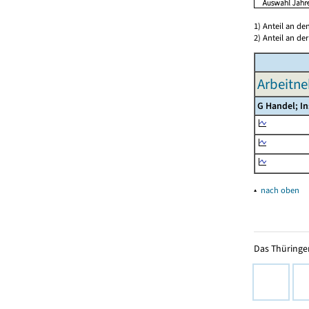
1) Anteil an d
2) Anteil an d
Arbeitne
G Handel; I
▴
nach oben
Das Thüringer