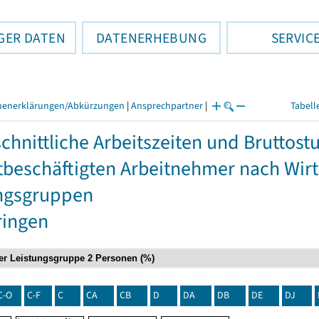
GER DATEN
DATENERHEBUNG
SERVIC
henerklärungen/Abkürzungen
|
Ansprechpartner
|
Tabell
chnittliche Arbeitszeiten und Bruttos
itbeschäftigten Arbeitnehmer nach Wir
ngsgruppen
ringen
C-O
C-F
C
CA
CB
D
DA
DB
DE
DJ