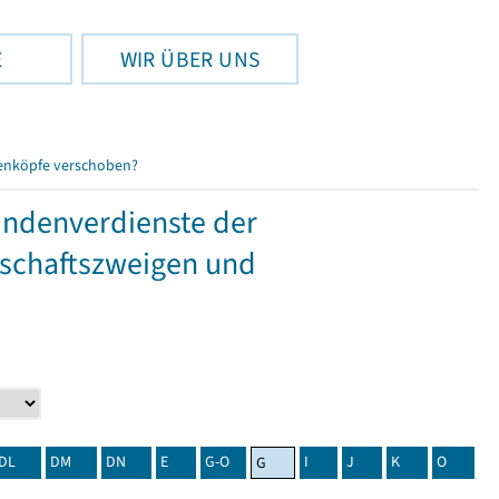
E
WIR ÜBER UNS
enköpfe verschoben?
tundenverdienste der
tschaftszweigen und
DL
DM
DN
E
G-O
I
J
K
O
G