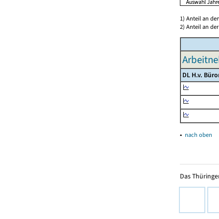
1) Anteil an d
2) Anteil an d
Arbeitne
DL H.v. Bür
▴
nach oben
Das Thüringer