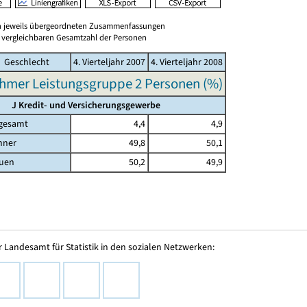
en jeweils übergeordneten Zusammenfassungen
er vergleichbaren Gesamtzahl der Personen
Geschlecht
4. Vierteljahr 2007
4. Vierteljahr 2008
hmer Leistungsgruppe 2 Personen (%)
J Kredit- und Versicherungsgewerbe
gesamt
4,4
4,9
nner
49,8
50,1
uen
50,2
49,9
 Landesamt für Statistik in den sozialen Netzwerken: