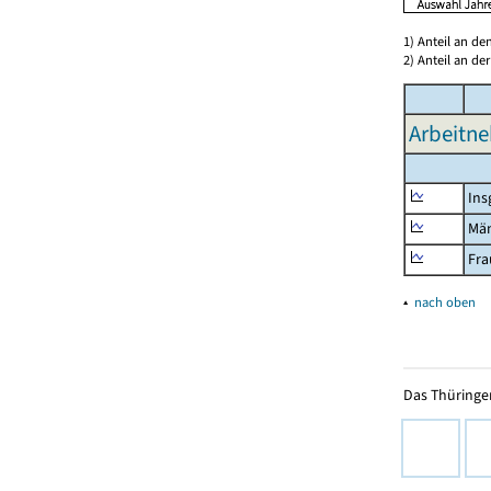
1) Anteil an d
2) Anteil an d
Arbeitne
Ins
Mä
Fra
▴
nach oben
Das Thüringer