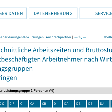
GER DATEN
DATENERHEBUNG
SERVIC
henerklärungen/Abkürzungen
|
Ansprechpartner
|
Tabell
chnittliche Arbeitszeiten und Bruttos
itbeschäftigten Arbeitnehmer nach Wir
ngsgruppen
ringen
C-O
C-F
C
CA
CB
D
DA
DB
DE
DJ