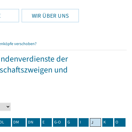
E
WIR ÜBER UNS
enköpfe verschoben?
tundenverdienste der
tschaftszweigen und
DL
DM
DN
E
G-O
G
I
K
O
J