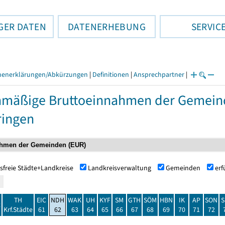
GER DATEN
DATENERHEBUNG
SERVIC
henerklärungen/Abkürzungen
|
Definitionen
|
Ansprechpartner
|
nmäßige Bruttoeinnahmen der Gemei
ringen
sfreie Städte+Landkreise
Landkreisverwaltung
Gemeinden
er
TH
EIC
NDH
WAK
UH
KYF
SM
GTH
SÖM
HBN
IK
AP
SON
S
t
Krf.Städte
61
62
63
64
65
66
67
68
69
70
71
72