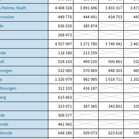
/Helme, Stadt
4 408 328
3 891 696
3 833 317
3 87
nsacker
449 776
444 491
434 753
441
de
636 520
385 874
268 472
4 557 997
3 271 780
3 740 942
2 46
ode
118 180
213 259
dt
524 163
499 220
500 861
532
dungen
532 085
570 869
848 303
465
ra
1 326 979
982 985
1 018 711
1 20
chsungen
312 333
416 187
erg
615 663
323 971
387 365
343 801
335
ode
506 577
erode
461 942
hterode
648 286
509 073
623 618
559