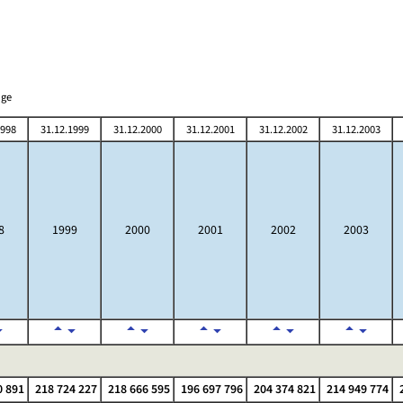
nge
1998
31.12.1999
31.12.2000
31.12.2001
31.12.2002
31.12.2003
8
1999
2000
2001
2002
2003
0 891
218 724 227
218 666 595
196 697 796
204 374 821
214 949 774
2