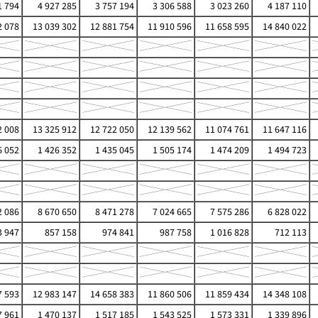
1 794
4 927 285
3 757 194
3 306 588
3 023 260
4 187 110
2 078
13 039 302
12 881 754
11 910 596
11 658 595
14 840 022
2 008
13 325 912
12 722 050
12 139 562
11 074 761
11 647 116
6 052
1 426 352
1 435 045
1 505 174
1 474 209
1 494 723
2 086
8 670 650
8 471 278
7 024 665
7 575 286
6 828 022
 947
857 158
974 841
987 758
1 016 828
712 113
7 593
12 983 147
14 658 383
11 860 506
11 859 434
14 348 108
7 961
1 470 137
1 517 185
1 543 525
1 573 331
1 339 896