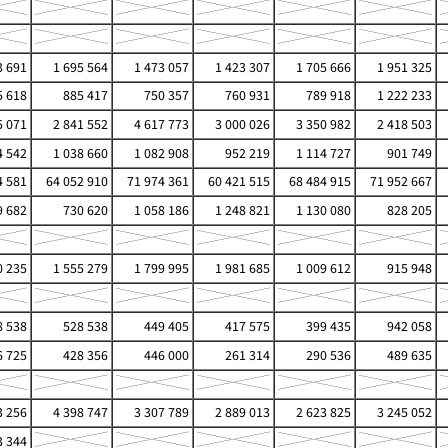
3 691
1 695 564
1 473 057
1 423 307
1 705 666
1 951 325
 618
885 417
750 357
760 931
789 918
1 222 233
5 071
2 841 552
4 617 773
3 000 026
3 350 982
2 418 503
4 542
1 038 660
1 082 908
952 219
1 114 727
901 749
4 581
64 052 910
71 974 361
60 421 515
68 484 915
71 952 667
 682
730 620
1 058 186
1 248 821
1 130 080
828 205
0 235
1 555 279
1 799 995
1 981 685
1 009 612
915 948
 538
528 538
449 405
417 575
399 435
942 058
 725
428 356
446 000
261 314
290 536
489 635
3 256
4 398 747
3 307 789
2 889 013
2 623 825
3 245 052
 344