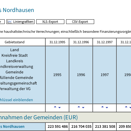
s Nordhausen
 haushaltstechnische Verrechnungen; einschließlich besondere Finanzierungsvorgä
Gebietsstand
31.12.1995
31.12.1996
31.12.1997
31.12.
Land
Kreisfreie Stadt
Landkreis
ndkreisverwaltung
Gemeinde
1995
1996
1997
199
füllende Gemeinde
altungsgemeinschaft
Verwaltung der VG
hlüssel einblenden
innahmen der Gemeinden (EUR)
is Nordhausen
223 591 486
216 704 035
213 381 508
209 85