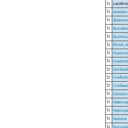
Landkre
Auleben
Bleicher
Brander
Buchhol
Ellrich, 
Etzelsro
Friedric
Görsbac
Großloh
Großwe
Günzero
Haferun
Hainrode
Hamma
Harzung