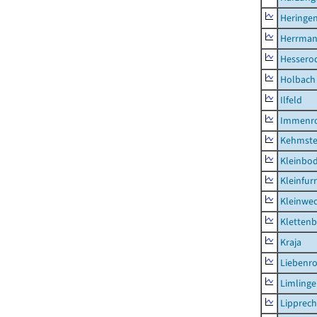
Heringen
Herrman
Hessero
Holbach
Ilfeld
Immenr
Kehmste
Kleinbo
Kleinfur
Kleinwe
Klettenb
Kraja
Liebenr
Limling
Lipprec