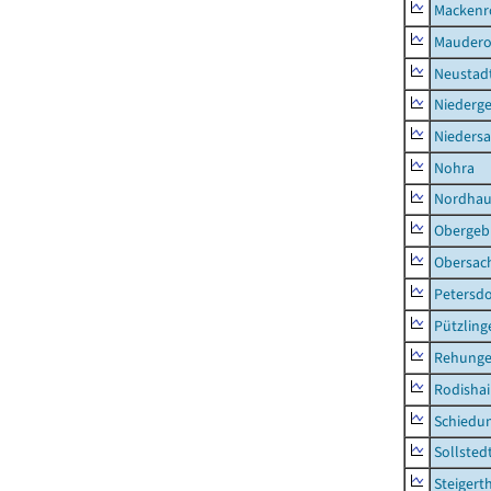
Mackenr
Mauder
Neustad
Niederg
Nieders
Nohra
Nordhau
Obergeb
Obersac
Petersdo
Pützling
Rehung
Rodisha
Schiedu
Sollsted
Steigert