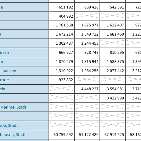
da
651 192
689 428
542 591
728
404 992
1 701 568
1 875 977
1 622 407
972
n
1 672 214
1 349 712
1 681 450
1 22
1 302 437
1 244 453
usen
666 927
828 748
810 295
681
orf
1 870 279
1 815 944
1 588 375
1 39
shausen
1 310 922
1 264 256
2 077 442
2 21
erode
923 862
ein
4 448 227
3 554 981
3 71
3 422 990
3 42
/Helme, Stadt
ode, Stadt
hausen, Stadt
60 759 592
51 122 480
62 914 925
58 16