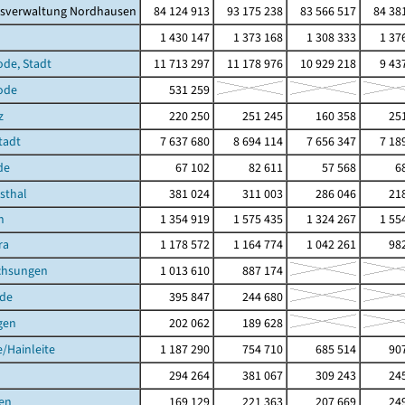
isverwaltung Nordhausen
84 124 913
93 175 238
83 566 517
84 38
1 430 147
1 373 168
1 308 333
1 37
ode, Stadt
11 713 297
11 178 976
10 929 218
9 43
ode
531 259
z
220 250
251 245
160 358
251
Stadt
7 637 680
8 694 114
7 656 347
7 18
de
67 102
82 611
57 568
6
hsthal
381 024
311 003
286 046
218
h
1 354 919
1 575 435
1 324 267
1 55
ra
1 178 572
1 164 774
1 042 261
982
chsungen
1 013 610
887 174
de
395 847
244 680
gen
202 062
189 628
/Hainleite
1 187 290
754 710
685 514
907
294 264
381 067
309 243
245
en
169 129
221 363
207 669
249