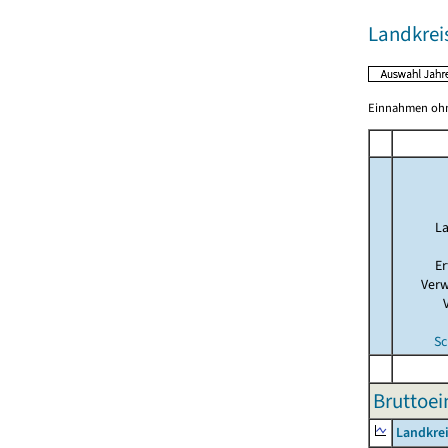
Landkrei
Einnahmen ohne
La
Er
Verw
Sc
Bruttoe
Landkre