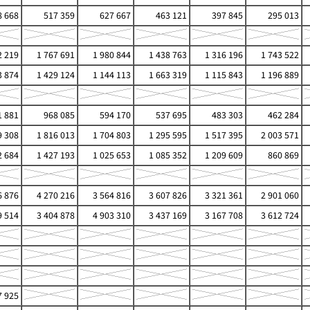
 668
517 359
627 667
463 121
397 845
295 013
 219
1 767 691
1 980 844
1 438 763
1 316 196
1 743 522
3 874
1 429 124
1 144 113
1 663 319
1 115 843
1 196 889
 881
968 085
594 170
537 695
483 303
462 284
9 308
1 816 013
1 704 803
1 295 595
1 517 395
2 003 571
2 684
1 427 193
1 025 653
1 085 352
1 209 609
860 869
6 876
4 270 216
3 564 816
3 607 826
3 321 361
2 901 060
9 514
3 404 878
4 903 310
3 437 169
3 167 708
3 612 724
7 925