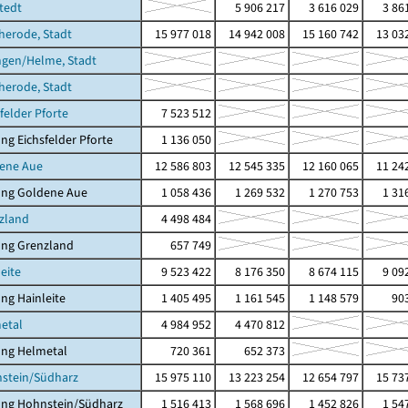
stedt
5 906 217
3 616 029
3 86
cherode, Stadt
15 977 018
14 942 008
15 160 742
13 03
ngen/Helme, Stadt
cherode, Stadt
felder Pforte
7 523 512
ng Eichsfelder Pforte
1 136 050
dene Aue
12 586 803
12 545 335
12 160 065
11 24
ung Goldene Aue
1 058 436
1 269 532
1 270 753
1 31
zland
4 498 484
ung Grenzland
657 749
eite
9 523 422
8 176 350
8 674 115
9 09
ng Hainleite
1 405 495
1 161 545
1 148 579
903
etal
4 984 952
4 470 812
ung Helmetal
720 361
652 373
nstein/Südharz
15 975 110
13 223 254
12 654 797
15 73
ung Hohnstein/Südharz
1 516 413
1 568 696
1 452 826
1 54