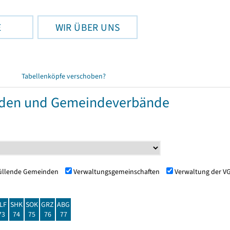
E
WIR ÜBER UNS
Tabellenköpfe verschoben?
nden und Gemeindeverbände
füllende Gemeinden
Verwaltungsgemeinschaften
Verwaltung der V
LF
SHK
SOK
GRZ
ABG
73
74
75
76
77