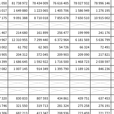
1 050
81 738 972
78 434 009
76 616 405
78 027 932
78 996 146
6 017
1 649 880
1 223 065
1 405 706
1 586 949
1 276 195
7 175
9 091 388
8 710 018
7 855 678
7 650 510
10 915 002
 467
214 680
161 899
256 477
199 999
241 176
9 967
12 310 955
7 299 440
6 372 964
6 181 569
5 636 799
8 002
61 792
62 365
54 726
66 324
72 491
 905
204 312
372 045
209 903
209 090
217 821
4 399
1 686 645
1 592 922
1 716 500
1 468 723
2 038 597
 082
1 007 145
914 349
1 395 790
1 189 126
846 236
 320
830 833
807 593
434 861
439 751
637 453
 746
321 550
319 713
281 324
275 258
276 191
 306
682 213
413 347
208 936
223 459
221 772