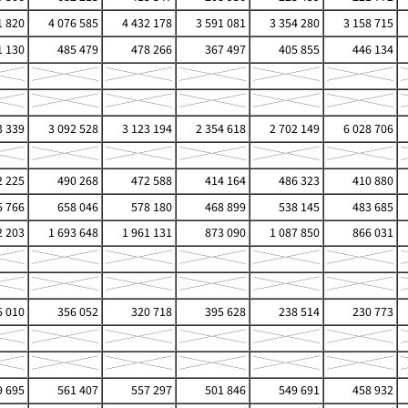
1 820
4 076 585
4 432 178
3 591 081
3 354 280
3 158 715
 130
485 479
478 266
367 497
405 855
446 134
3 339
3 092 528
3 123 194
2 354 618
2 702 149
6 028 706
 225
490 268
472 588
414 164
486 323
410 880
 766
658 046
578 180
468 899
538 145
483 685
2 203
1 693 648
1 961 131
873 090
1 087 850
866 031
 010
356 052
320 718
395 628
238 514
230 773
 695
561 407
557 297
501 846
549 691
458 932