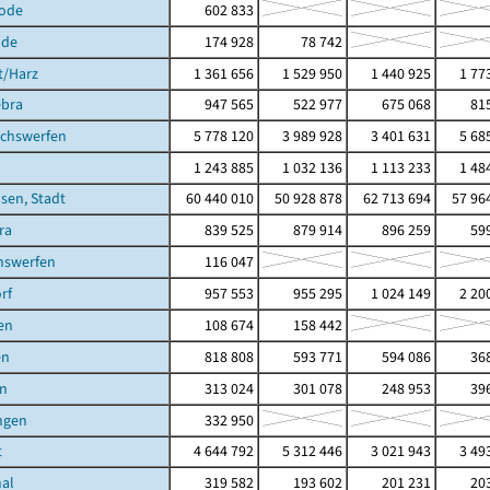
ode
602 833
ode
174 928
78 742
t/Harz
1 361 656
1 529 950
1 440 925
1 77
ebra
947 565
522 977
675 068
815
achswerfen
5 778 120
3 989 928
3 401 631
5 68
1 243 885
1 032 136
1 113 233
1 48
sen, Stadt
60 440 010
50 928 878
62 713 694
57 96
ra
839 525
879 914
896 259
599
hswerfen
116 047
rf
957 553
955 295
1 024 149
2 20
en
108 674
158 442
en
818 808
593 771
594 086
368
in
313 024
301 078
248 953
396
ngen
332 950
t
4 644 792
5 312 446
3 021 943
3 49
hal
319 582
193 602
201 231
203