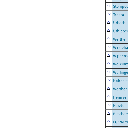
Stempe
Trebra
Urbach
Uthlebe
Werther
Windeha
Wipperd
Wolkram
Wülfing
Hohenst
Werther
Heringen
Harztor
Bleicher
EG: Nord