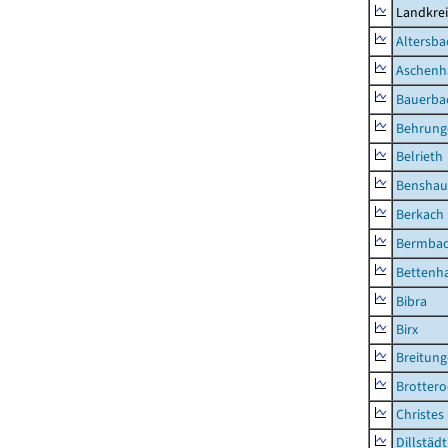
Landkre
Altersba
Aschenh
Bauerba
Behrung
Belrieth
Benshau
Berkach
Bermba
Bettenh
Bibra
Birx
Breitun
Brottero
Christes
Dillstädt