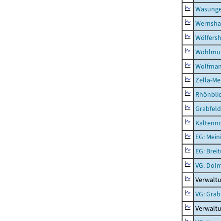
Wasunge
Wernsha
Wölfers
Wohlmu
Wolfma
Zella-Me
Rhönbli
Grabfeld
Kaltenno
EG: Mein
EG: Brei
VG: Dol
Verwalt
VG: Grab
Verwaltu