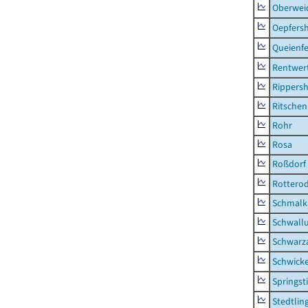
Oberwei
Oepfers
Queienfe
Rentwer
Rippers
Ritsche
Rohr
Rosa
Roßdorf
Rottero
Schmalka
Schwall
Schwarz
Schwick
Springsti
Stedtlin