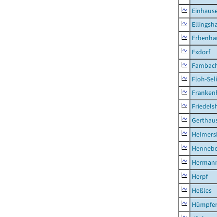
Einhaus
Ellingsh
Erbenha
Exdorf
Fambac
Floh-Sel
Franken
Friedels
Gerthau
Helmers
Hennebe
Hermann
Herpf
Heßles
Hümpfer