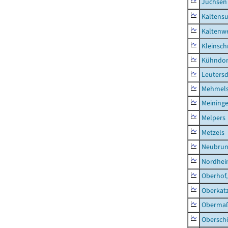
Jüchsen
Kaltens
Kaltenw
Kleinsch
Kühndor
Leutersd
Mehmel
Meininge
Melpers
Metzels
Neubru
Nordhe
Oberhof,
Oberkat
Obermaß
Obersch